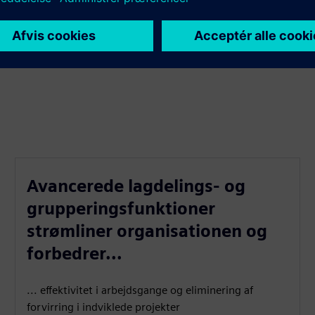
Avancerede lagdelings- og
grupperingsfunktioner
strømliner organisationen og
forbedrer...
... effektivitet i arbejdsgange og eliminering af
forvirring i indviklede projekter