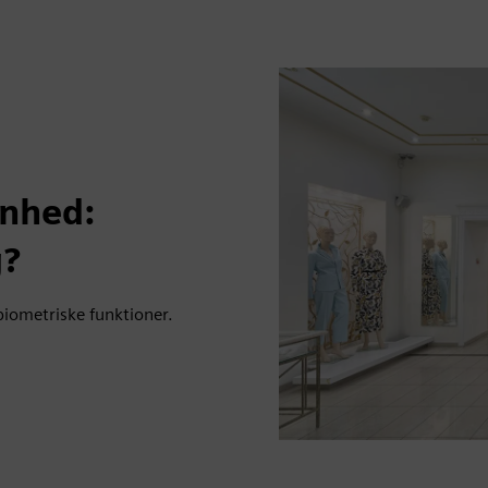
enhed:
g?
biometriske funktioner.