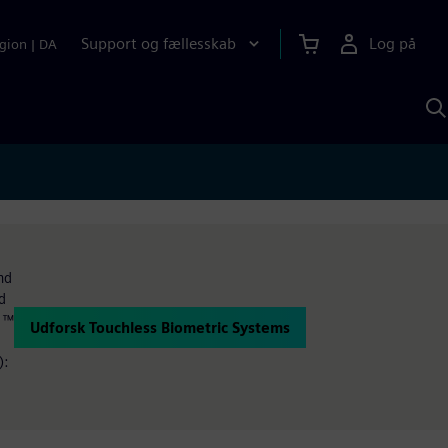
Support og fællesskab
Log på
gion
|
DA
S
m
S
A
nd
d
d ™
Udforsk Touchless Biometric Systems
):