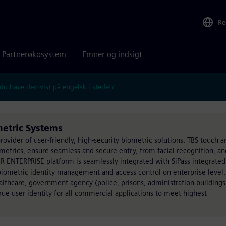
Re
Partnerøkosystem
Emner og indsigt
 du have den vist på engelsk i stedet?
metric Systems
rovider of user-friendly, high-security biometric solutions. TBS touch a
etrics, ensure seamless and secure entry, from facial recognition, an
R ENTERPRISE platform is seamlessly integrated with SiPass integrate
biometric identity management and access control on enterprise level.
althcare, government agency (police, prisons, administration buildings
 true user identity for all commercial applications to meet highest