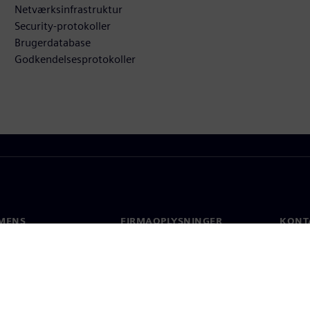
Netværksinfrastruktur
Security-protokoller
Brugerdatabase
Godkendelsesprotokoller
MENS
FIRMAOPLYSNINGER
KONT
Firma
Konta
Investorrelationer
Global
 og presse
Strategi