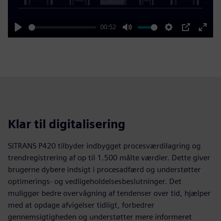
00:52
Play
Mute
Settings
PIP
Enter
fulls
Klar til digitalisering
SITRANS P420 tilbyder indbygget procesværdilagring og
trendregistrering af op til 1.500 målte værdier. Dette giver
brugerne dybere indsigt i procesadfærd og understøtter
optimerings- og vedligeholdelsesbeslutninger. Det
muliggør bedre overvågning af tendenser over tid, hjælper
med at opdage afvigelser tidligt, forbedrer
gennemsigtigheden og understøtter mere informeret