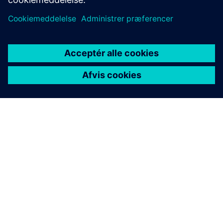
SITRANS LH300
Submersible hydrostatic level transmitter for
dependable liquid level measurement in open tanks,
channels, dams, wells and other demanding
applications.