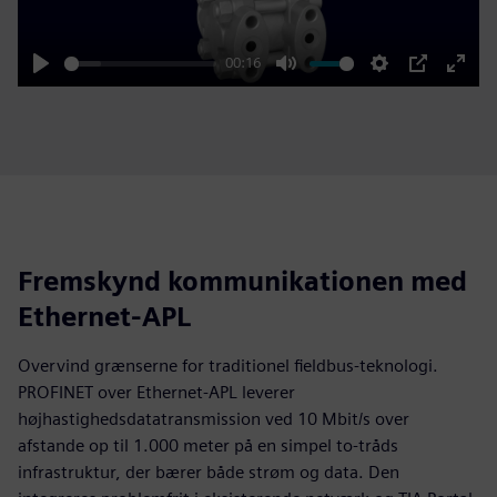
00:16
Play
Mute
Settings
PIP
Enter
fulls
Fremskynd kommunikationen med
Ethernet-APL
Overvind grænserne for traditionel fieldbus-teknologi.
PROFINET over Ethernet-APL leverer
højhastighedsdatatransmission ved 10 Mbit/s over
afstande op til 1.000 meter på en simpel to-tråds
infrastruktur, der bærer både strøm og data. Den