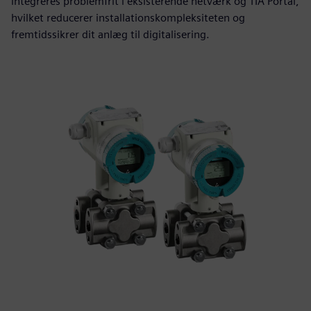
integreres problemfrit i eksisterende netværk og TIA Portal,
hvilket reducerer installationskompleksiteten og
fremtidssikrer dit anlæg til digitalisering.