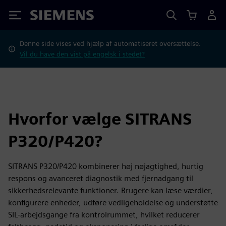
Siemens
Denne side vises ved hjælp af automatiseret oversættelse.
Vil du have den vist på engelsk i stedet?
Hvorfor vælge SITRANS
P320/P420?
SITRANS P320/P420 kombinerer høj nøjagtighed, hurtig
respons og avanceret diagnostik med fjernadgang til
sikkerhedsrelevante funktioner. Brugere kan læse værdier,
konfigurere enheder, udføre vedligeholdelse og understøtte
SIL-arbejdsgange fra kontrolrummet, hvilket reducerer