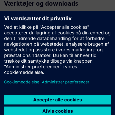
Værktøjer og downloads
TIA Portal STEP 7 |
Prøvesoftware
Billeddatabase |
Produktbilleder og dimension
CAx Download Manager |
CAx data
Onlinesupport
Støtte |
Alle produkter
Støtte |
Teknisk forum
Støtte |
Opret ny supportanmodning