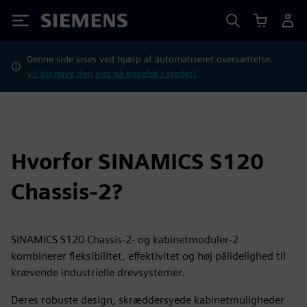
Siemens
Denne side vises ved hjælp af automatiseret oversættelse.
Vil du have den vist på engelsk i stedet?
Hvorfor SINAMICS S120
Chassis-2?
SINAMICS S120 Chassis-2- og kabinetmoduler-2
kombinerer fleksibilitet, effektivitet og høj pålidelighed til
krævende industrielle drevsystemer.
Deres robuste design, skræddersyede kabinetmuligheder