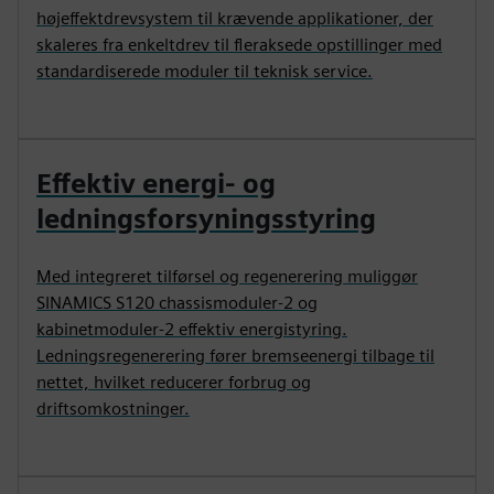
højeffektdrevsystem til krævende applikationer, der
skaleres fra enkeltdrev til fleraksede opstillinger med
standardiserede moduler til teknisk service.
Effektiv energi- og
ledningsforsyningsstyring
Med integreret tilførsel og regenerering muliggør
SINAMICS S120 chassismoduler‑2 og
kabinetmoduler‑2 effektiv energistyring.
Ledningsregenerering fører bremseenergi tilbage til
nettet, hvilket reducerer forbrug og
driftsomkostninger.