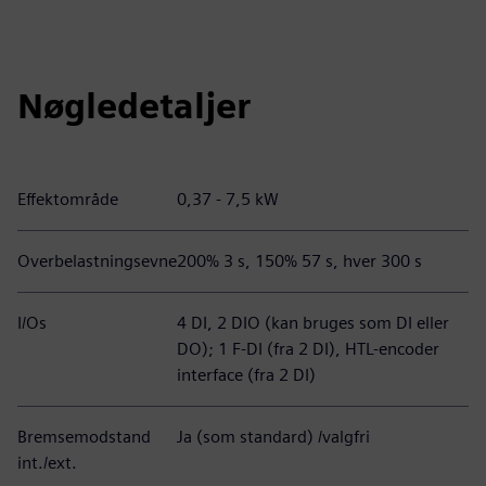
Nøgledetaljer
Effektområde
0,37 - 7,5 kW
Overbelastningsevne
200% 3 s, 150% 57 s, hver 300 s
I/Os
4 DI, 2 DIO (kan bruges som DI eller
DO); 1 F-DI (fra 2 DI), HTL-encoder
interface (fra 2 DI)
Bremsemodstand
Ja (som standard) /valgfri
int./ext.