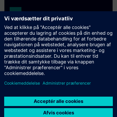
SINAMICS G120D
Specialisten til krævende vandret og lodret
bevægelse. SINAMICS G120D håndterer enhver
udfordring med positionering, udvidet sikkerhed og
energigenvinding.