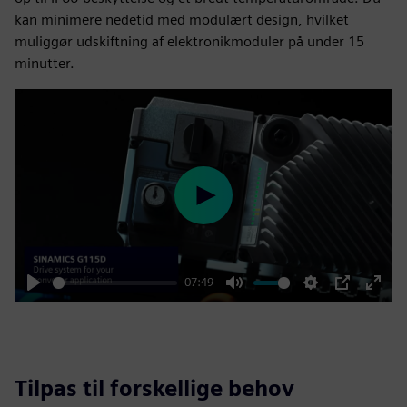
kan minimere nedetid med modulært design, hvilket
muliggør udskiftning af elektronikmoduler på under 15
minutter.
Play
07:49
Play
Mute
Settings
PIP
Enter
fulls
Tilpas til forskellige behov