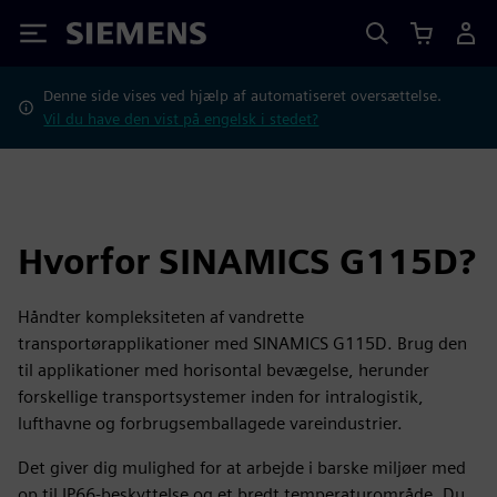
Siemens
Denne side vises ved hjælp af automatiseret oversættelse.
Vil du have den vist på engelsk i stedet?
Hvorfor SINAMICS G115D?
Håndter kompleksiteten af vandrette
transportørapplikationer med SINAMICS G115D. Brug den
til applikationer med horisontal bevægelse, herunder
forskellige transportsystemer inden for intralogistik,
lufthavne og forbrugsemballagede vareindustrier.
Det giver dig mulighed for at arbejde i barske miljøer med
op til IP66-beskyttelse og et bredt temperaturområde. Du