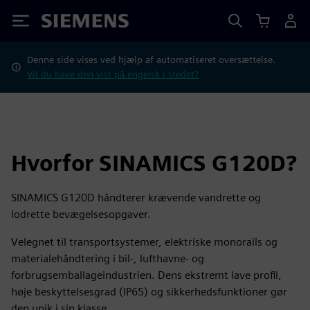
Siemens
Denne side vises ved hjælp af automatiseret oversættelse.
Vil du have den vist på engelsk i stedet?
Hvorfor SINAMICS G120D?
SINAMICS G120D håndterer krævende vandrette og
lodrette bevægelsesopgaver.
Velegnet til transportsystemer, elektriske monorails og
materialehåndtering i bil-, lufthavne- og
forbrugsemballageindustrien. Dens ekstremt lave profil,
høje beskyttelsesgrad (IP65) og sikkerhedsfunktioner gør
den unik i sin klasse.