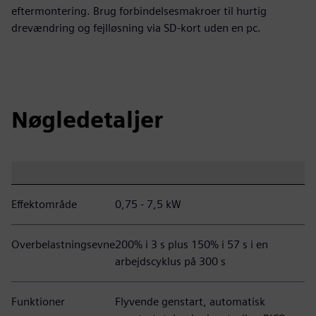
eftermontering. Brug forbindelsesmakroer til hurtig
drevændring og fejlløsning via SD-kort uden en pc.
Nøgledetaljer
Effektområde
0,75 - 7,5 kW
Overbelastningsevne
200% i 3 s plus 150% i 57 s i en
arbejdscyklus på 300 s
Funktioner
Flyvende genstart, automatisk