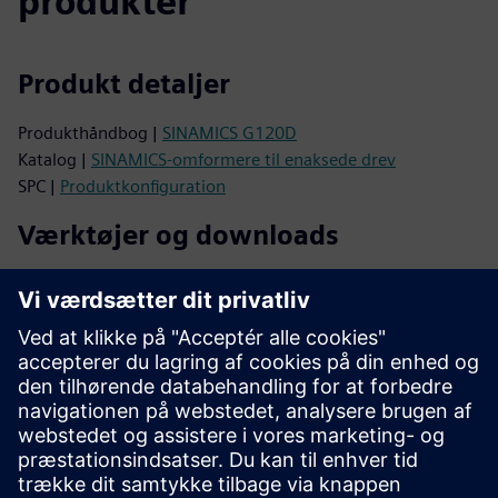
produkter
Produkt detaljer
Produkthåndbog |
SINAMICS G120D
Katalog |
SINAMICS-omformere til enaksede drev
SPC |
Produktkonfiguration
Værktøjer og downloads
SINAMICS Multidrev Manager |
Gratis software
TIA Portal STEP 7 |
Prøvesoftware
CAx Download Manager |
CAx data
Støtte
Online support |
Alle produkter
Online support |
Teknisk forum
Online support |
Opret ny supportanmodning