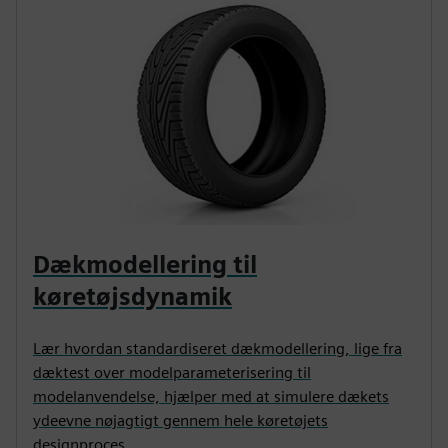
Dækmodellering til
køretøjsdynamik
Lær hvordan standardiseret dækmodellering, lige fra
dæktest over modelparameterisering til
modelanvendelse, hjælper med at simulere dækets
ydeevne nøjagtigt gennem hele køretøjets
designproces.