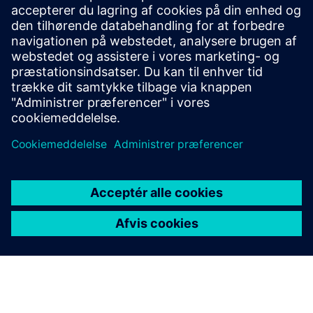
Håndter komplekse tekniske udfordringer ved at
forbedre simuleringseffektiviteten. Simcenter 3D er
en af de mest omfattende, fuldt integrerede CAE-
løsninger.