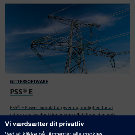
GITTERSOFTWARE
PSS® E
PSS® E Power Simulator giver dig mulighed for at
udføre analysefunktioner som effektflow, dynamik,
kortslutning, beredskab, optimal strømstrøm,
spændingsstabilitet, transientstabilitetssimulering,