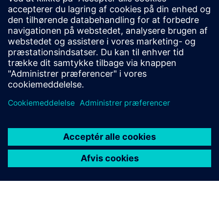
harmoniske og tidsserieeffektflow.
GITTERSOFTWARE
PSS® strømsystemsimulerings-
og modelleringssoftware
PSS® -porteføljen, der er en del af Gridscale X, giver