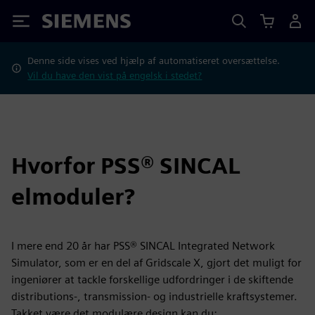
Siemens
Denne side vises ved hjælp af automatiseret oversættelse.
Vil du have den vist på engelsk i stedet?
Hvorfor PSS® SINCAL
elmoduler?
I mere end 20 år har PSS® SINCAL Integrated Network
Simulator, som er en del af Gridscale X, gjort det muligt for
ingeniører at tackle forskellige udfordringer i de skiftende
distributions-, transmission- og industrielle kraftsystemer.
Takket være det modulære design kan du: