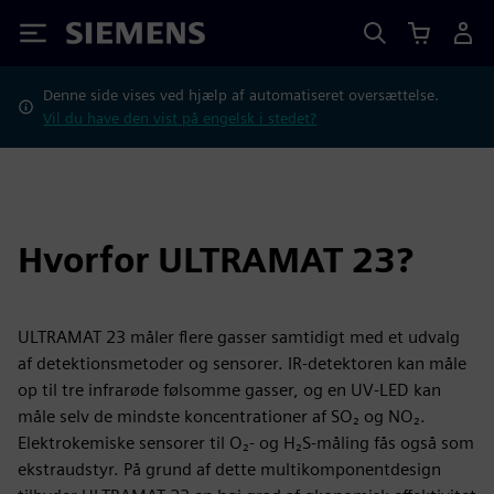
Siemens
Denne side vises ved hjælp af automatiseret oversættelse.
Vil du have den vist på engelsk i stedet?
Hvorfor ULTRAMAT 23?
ULTRAMAT 23 måler flere gasser samtidigt med et udvalg
af detektionsmetoder og sensorer. IR-detektoren kan måle
op til tre infrarøde følsomme gasser, og en UV-LED kan
måle selv de mindste koncentrationer af SO₂ og NO₂.
Elektrokemiske sensorer til O₂- og H₂S-måling fås også som
ekstraudstyr. På grund af dette multikomponentdesign