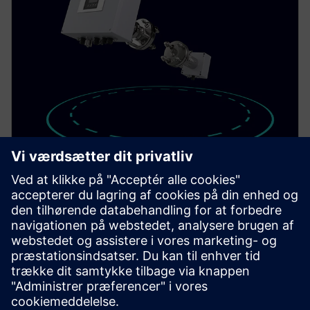
SITRANS TDL
Achieve fast, selective gas measurement with the in-
situ gas analyzer SITRANS TDL for a wide range of
different gases.