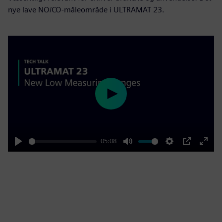
nye lave NO/CO-måleområde i ULTRAMAT 23.
Play
05:08
Play
Mute
Settings
PIP
Enter
fulls