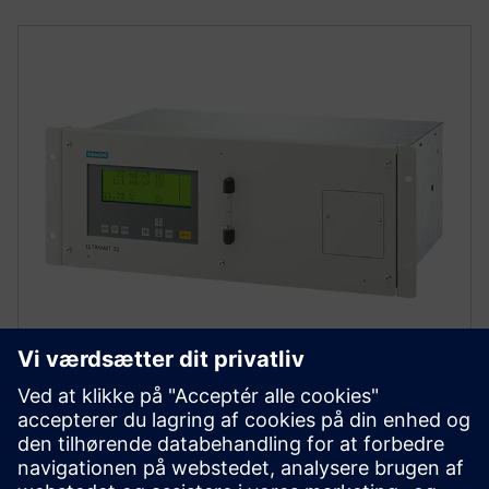
ULTRAMAT 23
ULTRAMAT 23 is a multi-component gas analyzer for
extractive continuous measurements, using NDIR