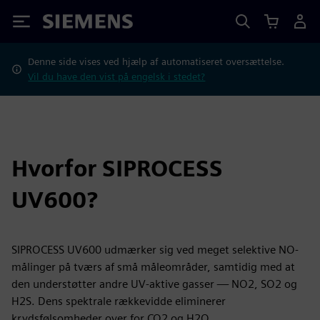
Siemens
Denne side vises ved hjælp af automatiseret oversættelse.
Vil du have den vist på engelsk i stedet?
Hvorfor SIPROCESS
UV600?
SIPROCESS UV600 udmærker sig ved meget selektive NO-
målinger på tværs af små måleområder, samtidig med at
den understøtter andre UV-aktive gasser — NO2, SO2 og
H2S. Dens spektrale rækkevidde eliminerer
krydsfølsomheder over for CO2 og H2O.