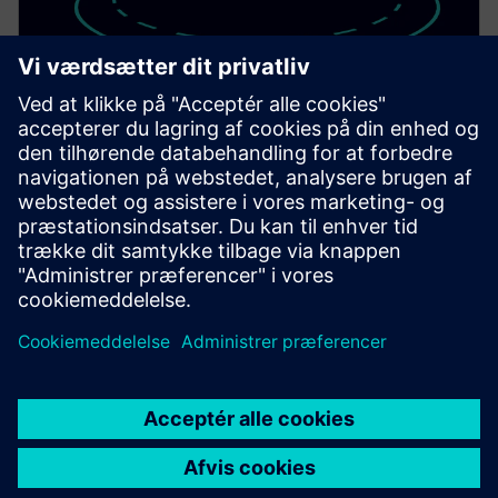
SITRANS TDL
Achieve fast, selective gas measurement with the in-
situ gas analyzer SITRANS TDL for a wide range of
different gases.