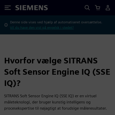
Siemens
Denne side vises ved hjælp af automatiseret oversættelse.
Vil du have den vist på engelsk i stedet?
Hvorfor vælge SITRANS
Soft Sensor Engine IQ (SSE
IQ)?
SITRANS Soft Sensor Engine IQ (SSE IQ) er en virtuel
måleteknologi, der bruger kunstig intelligens og
procesekspertise til nøjagtigt at forudsige måleresultater.