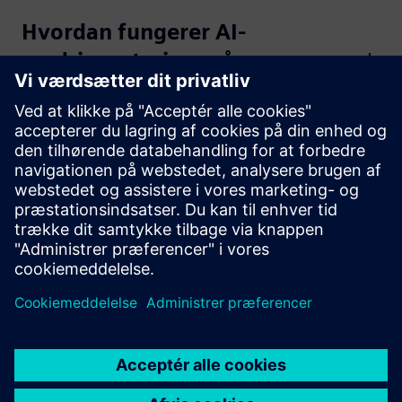
Hvordan fungerer AI-
ændringsstyring, når
dokumenter opdateres?
Hvilke AI-overvågnings- og
kommentarfunktioner er
tilgængelige?