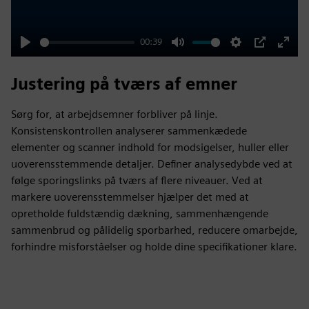
00:39
Play
Mute
Settings
PIP
Enter
fulls
Justering på tværs af emner
Sørg for, at arbejdsemner forbliver på linje.
Konsistenskontrollen analyserer sammenkædede
elementer og scanner indhold for modsigelser, huller eller
uoverensstemmende detaljer. Definer analysedybde ved at
følge sporingslinks på tværs af flere niveauer. Ved at
markere uoverensstemmelser hjælper det med at
opretholde fuldstændig dækning, sammenhængende
sammenbrud og pålidelig sporbarhed, reducere omarbejde,
forhindre misforståelser og holde dine specifikationer klare.