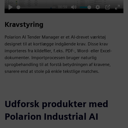
00:59
Play
Mute
Settings
PIP
Enter
fulls
Kravstyring
Polarion AI Tender Manager er et AI-drevet værktøj
designet til at kortlægge indgående krav. Disse krav
importeres fra kildefiler, f.eks. PDF-, Word- eller Excel-
dokumenter. Importprocessen bruger naturlig
sprogbehandling til at forstå betydningen af kravene,
snarere end at stole på enkle tekstlige matches.
Udforsk produkter med
Polarion Industrial AI