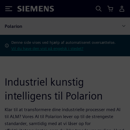
Siemens
Polarion
Denne side vises ved hjælp af automatiseret oversættelse.
Vil du have den vist på engelsk i stedet?
Industriel kunstig
intelligens til Polarion
Klar til at transformere dine industrielle processer med AI
til ALM? Vores AI til Polarion lever op til de strengeste
standarder, samtidig med at vi låser op for