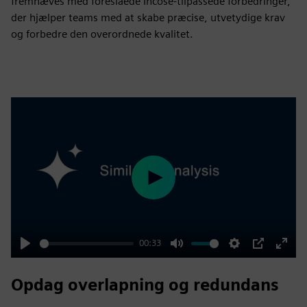
fremhæves med foreslåede Incose-tilpassede forbedringer,
der hjælper teams med at skabe præcise, utvetydige krav
og forbedre den overordnede kvalitet.
Play
00:33
Play
Mute
Settings
PIP
Enter
fulls
Opdag overlapning og redundans