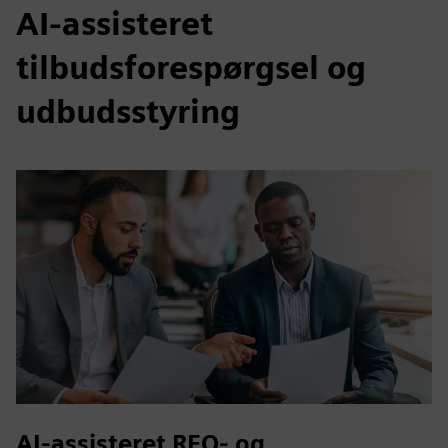
AI-assisteret
tilbudsforespørgsel og
udbudsstyring
AI-assisteret RFQ- og