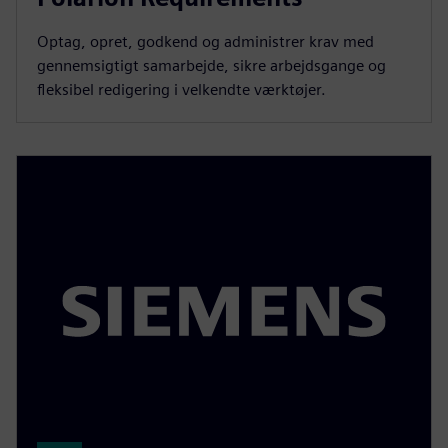
Optag, opret, godkend og administrer krav med
gennemsigtigt samarbejde, sikre arbejdsgange og
fleksibel redigering i velkendte værktøjer.