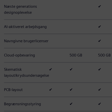
Næste generations
✔
designoplevelse
AI-aktiveret arbejdsgang
✔
Navngivne brugerlicenser
✔
Cloud-opbevaring
500 GB
500 GB
Skematisk
✔
✔
✔
layout/krydsundersøgelse
PCB-layout
✔
✔
✔
Begrænsningsstyring
✔
✔