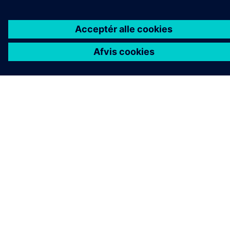
KONTAKT OS
JOB OG KARRIERE
©
Siemens
2026
Koncernoplysninger
Beskyttelse af personlige oplysninger
Cookies
Vilkår for anvendelse
Digitalt id
Whistleblowere