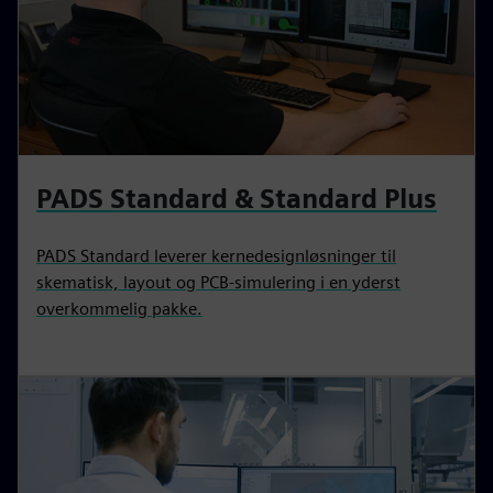
PADS Standard & Standard Plus
PADS Standard leverer kernedesignløsninger til
skematisk, layout og PCB-simulering i en yderst
overkommelig pakke.