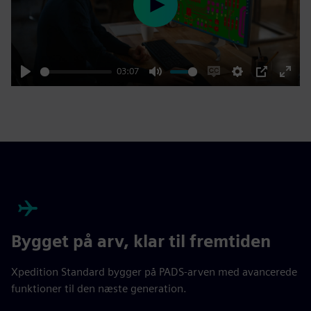
Play
03:07
Play
Mute
Enable
Settings
PIP
Enter
captions
fulls
Bygget på arv, klar til fremtiden
Xpedition Standard bygger på PADS-arven med avancerede
funktioner til den næste generation.