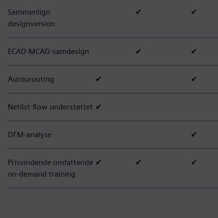
Sammenlign
✔
✔
designversion
ECAD-MCAD-samdesign
✔
✔
Autourouting
✔
✔
Netlist-flow understøttet
✔
DFM-analyse
✔
Prisvindende omfattende
✔
✔
✔
on-demand training