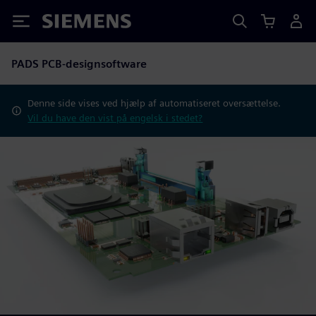
Siemens
PADS PCB-designsoftware
Denne side vises ved hjælp af automatiseret oversættelse.
Vil du have den vist på engelsk i stedet?