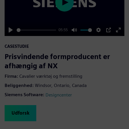
Play
05:55
Play
Mute
Settings
PIP
Enter
fulls
CASESTUDIE
Prisvindende formproducent er
afhængig af NX
Firma:
Cavalier værktøj og fremstilling
Beliggenhed:
Windsor, Ontario, Canada
Siemens Software:
Designcenter
Udforsk