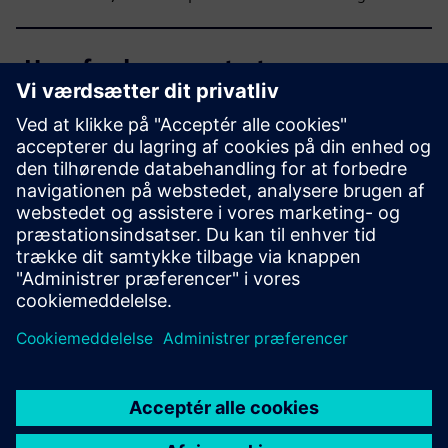
Hvorfor køre post-cts-
kontroller, når CTS-værktøjet
leverer urtræet?
Hvad er de vigtigste
funktioner i Clock Analyzer?