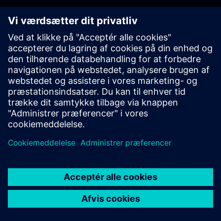
JOB OG KARRIERE
©
Siemens
2026
Koncernoplysninger
Beskyttelse af personlige oplysninger
Cookies
Vilkår for anvendelse
Digitalt id
Whistleblowere