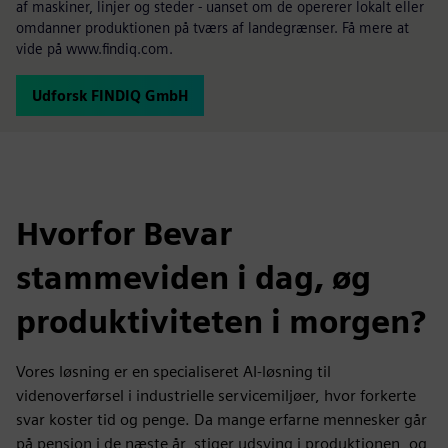
af maskiner, linjer og steder - uanset om de opererer lokalt eller
omdanner produktionen på tværs af landegrænser. Få mere at
vide på www.findiq.com.
Udforsk FINDIQ GmbH
Hvorfor Bevar
stammeviden i dag, øg
produktiviteten i morgen?
Vores løsning er en specialiseret AI-løsning til
videnoverførsel i industrielle servicemiljøer, hvor forkerte
svar koster tid og penge. Da mange erfarne mennesker går
på pension i de næste år, stiger udsving i produktionen, og