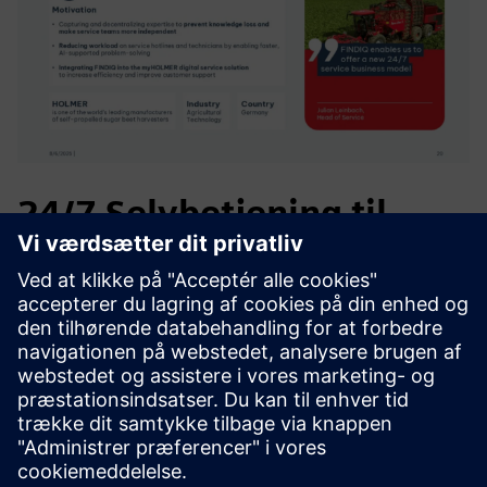
24/7 Selvbetjening til
SMV-maskinbyggere
FindIQs kunder som OPTIMA, Kannegiesser, SOLLICH eller
Holmer bruger FindIQs Digital Service Expert til ikke kun at
bevare stammekendskabet hos deres pensionerende
serviceteknikere og sikre deres servicekapacitet, men også
til at levere den som en 24/7 digital selvbetjeningsløsning
til deres kunder