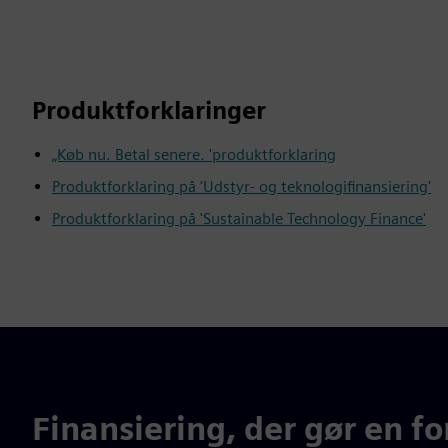
Produktforklaringer
„Køb nu. Betal senere. 'produktforklaring
Produktforklaring på 'Udstyr- og teknologifinansiering'
Produktforklaring på 'Sustainable Technology Finance'
Finansiering, der gør en fo