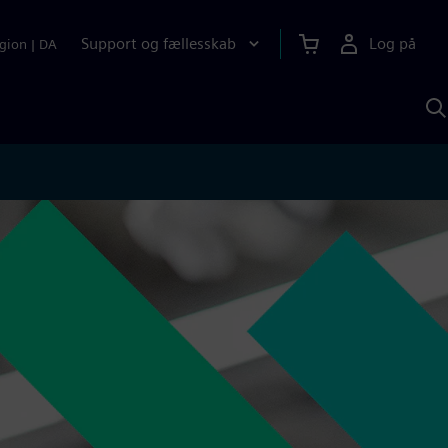
Support og fællesskab
Log på
gion
|
DA
S
m
S
A