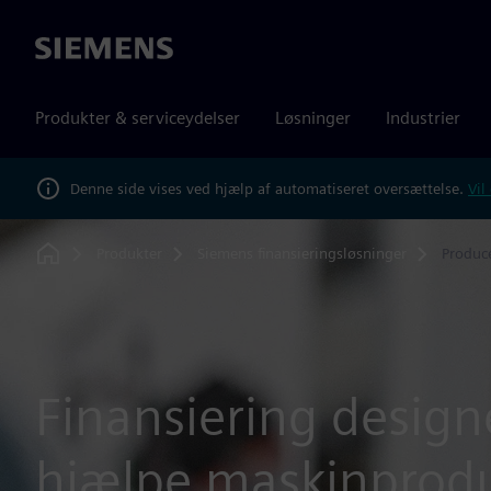
Siemens
Produkter & serviceydelser
Løsninger
Industrier
Denne side vises ved hjælp af automatiseret oversættelse.
Vil
Produkter
Siemens finansieringsløsninger
Produce
Home
Finansiering designe
hjælpe maskinprod