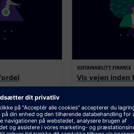
SUSTAINABILITY FINANCE
fordel
Vis vejen inden
20% mindre og står over for
Sustainability er en voksend
 dig med at sælge mere ved
investere nu. Vi hjælper d
navn til en del af, hvordan
tilbyder finansiering til la
renoveringssalg.