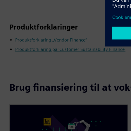
Produktforklaringer
Produktforklaring „Vendor Finance“
Produktforklaring på 'Customer Sustainability Finance'
Brug finansiering til at v