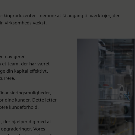
maskinproducenter - nemme at få adgang til værktøjer, der
din virksomheds vækst.
en navigerer
 et team, der har været
ge din kapital effektivt,
urrere.
finansieringsmuligheder,
or dine kunder. Dette letter
kere kundeforhold.
r, der hjælper dig med at
e opgraderinger. Vores