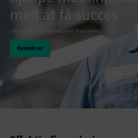
med at få succes
Udnyttelse af potentialet med finansiering
Kontakt os