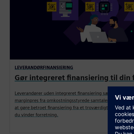
LEVERANDØRFINANSIERING
Gør integreret finansiering til din 
Leverandører uden integreret finansiering sælger op til 
marginpres fra omkostningsstyrede samtaler. Vi hjælper
at gøre betroet finansiering fra et troværdigt industrielt 
du vinder forretning.