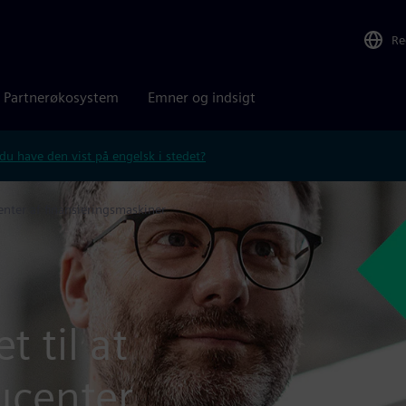
Re
Partnerøkosystem
Emner og indsigt
 du have den vist på engelsk i stedet?
nter af finansieringsmaskiner
t til at
ucenter