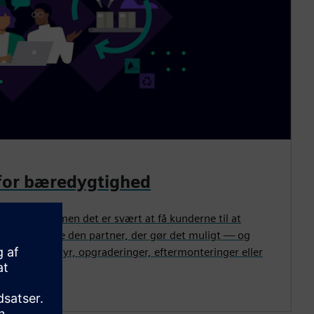
 for bæredygtighed
e prioritet, men det er svært at få kunderne til at
ig med at være den partner, der gør det muligt — og
vemissionsudstyr, opgraderinger, eftermonteringer eller