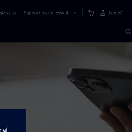
Support og fællesskab
Log på
gion
|
DA
S
m
S
A