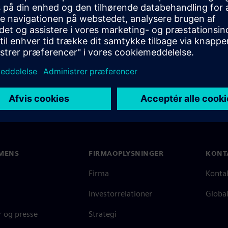
MENS
FIRMAOPLYSNINGER
KONT
Firma
Konta
Investorrelationer
Global
 og presse
Strategi