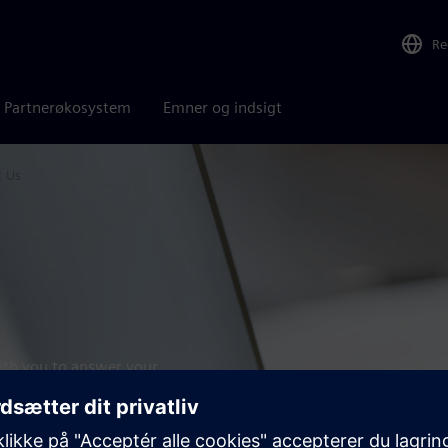
Re
Partnerøkosystem
Emner og indsigt
t Us
with you to answer your