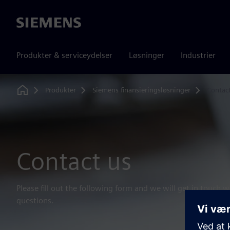
Siemens
Produkter & serviceydelser
Løsninger
Industrier
Produkter
Siemens finansieringsløsninger
Contac
Home
Contact us
Please fill out the following form and we will get in touch 
questions.