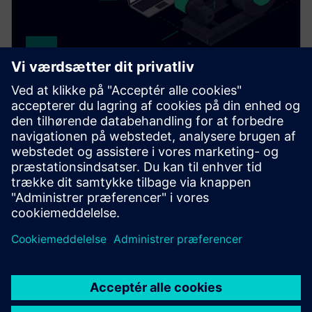
Drivetrain Analyzer Edge​
Monitor and analyze data from your SINAMICS drives
in real time using AI. Drivetrain Analyzer Edge
increases system availability and optimizes energy
consumption.