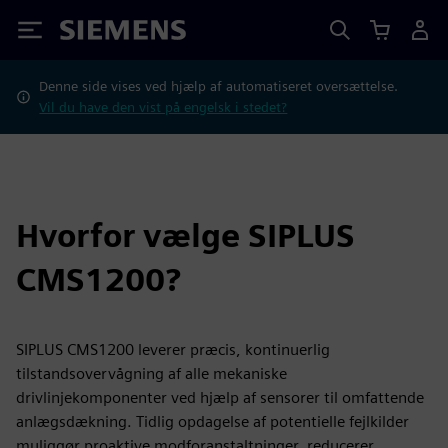
Siemens
Denne side vises ved hjælp af automatiseret oversættelse.
Vil du have den vist på engelsk i stedet?
Hvorfor vælge SIPLUS
CMS1200?
SIPLUS CMS1200 leverer præcis, kontinuerlig
tilstandsovervågning af alle mekaniske
drivlinjekomponenter ved hjælp af sensorer til omfattende
anlægsdækning. Tidlig opdagelse af potentielle fejlkilder
muliggør proaktive modforanstaltninger, reducerer