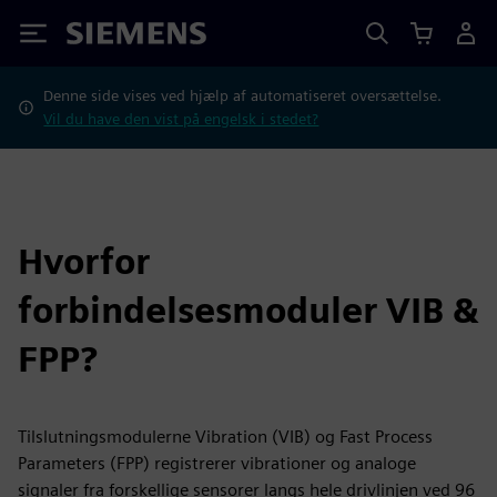
Siemens
Denne side vises ved hjælp af automatiseret oversættelse.
Vil du have den vist på engelsk i stedet?
Hvorfor
forbindelsesmoduler VIB &
FPP?
Tilslutningsmodulerne Vibration (VIB) og Fast Process
Parameters (FPP) registrerer vibrationer og analoge
signaler fra forskellige sensorer langs hele drivlinjen ved 96