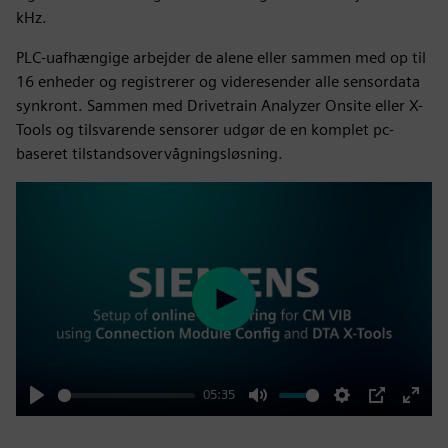
kHz.
PLC-uafhængige arbejder de alene eller sammen med op til
16 enheder og registrerer og videresender alle sensordata
synkront. Sammen med Drivetrain Analyzer Onsite eller X-
Tools og tilsvarende sensorer udgør de en komplet pc-
baseret tilstandsovervågningsløsning.
Play
05:35
Play
Mute
Settings
PIP
Enter
fulls