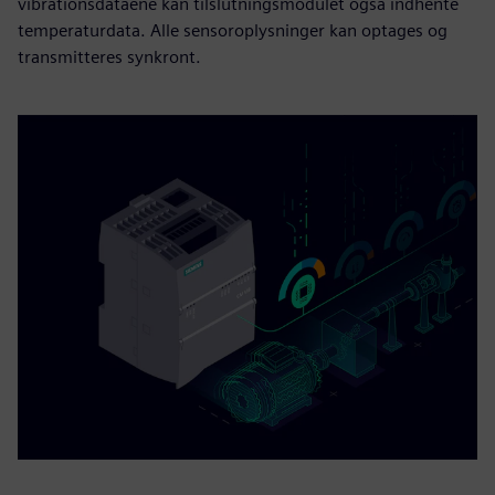
vibrationsdataene kan tilslutningsmodulet også indhente
temperaturdata. Alle sensoroplysninger kan optages og
transmitteres synkront.