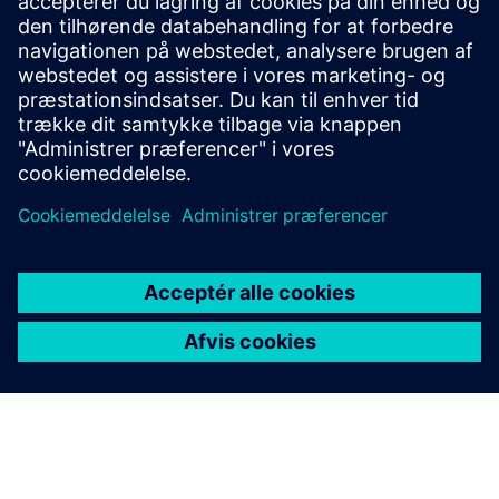
Designcenter X er et SaaS Designcenter i skyen, der leverer
den fulde kraft af vores ingeniørfunktioner gennem fire
skalerbare sædemuligheder. Installer nemt Designcenter X
på dine enheder til
sømløs
tilslutningsmuligheder. Bygget
på Designcenter-arkitekturen kan du fortsætte med at
samarbejde på tværs af discipliner uden datatab — med
tillid til sikre datastyringsfunktioner.
Prøv før du køber med en 30-dages prøveperiode.
Prøv nu