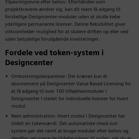
Tilpasningsevne efter behov: Efterhånden som
projektkravene ændrer sig, kan dit team få adgang til
forskellige Designcenter-moduler uden at skulle købe
yderligere permanente licenser. Denne fleksibilitet giver
virksomheder mulighed for at skalere driften op eller ned
uden betydelige forudgående investeringer.
Fordele ved token-system i
Designcenter
Omkostningsbesparelser: Der kræves kun ét
abonnement på Designcenter Value Based Licensing for
at få adgang til over 100 tilføjelsesmoduler i
Designcenter i stedet for individuelle licenser for hvert
modul.
Nem administration: Hvert modul i Designcenter har
tildelt en tokenværdi. Det automatiske check-out-
system gør det nemt at bruge moduler efter behov og
derefter returnere de tildelte tokens til puljen, når du er