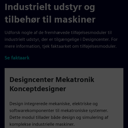
Industrielt udstyr og
tilbehør til maskiner
Udforsk nogle af de fremhævede tilføjelsesmoduler til
industrielt udstyr, der er tilgængelige i Designcenter. For
mere information, tjek faktaarket om tilføjelsesmoduler.
Se faktaark
Designcenter Mekatronik
Konceptdesigner
Design integrerede mekaniske, elektriske og
softwarekomponenter til mekatroniske systemer.
Dette modul tillader både design og simulering af
komplekse industrielle maskiner.