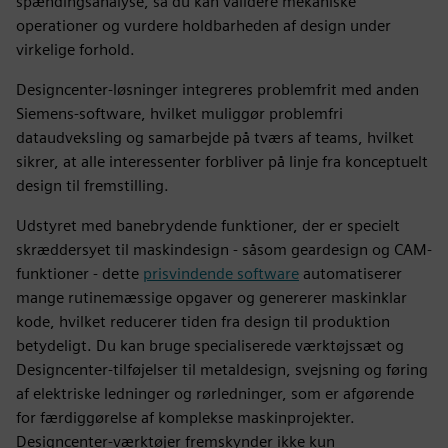
spændingsanalyse, så du kan validere mekaniske
operationer og vurdere holdbarheden af design under
virkelige forhold.
Designcenter-løsninger integreres problemfrit med anden
Siemens-software, hvilket muliggør problemfri
dataudveksling og samarbejde på tværs af teams, hvilket
sikrer, at alle interessenter forbliver på linje fra konceptuelt
design til fremstilling.
Udstyret med banebrydende funktioner, der er specielt
skræddersyet til maskindesign - såsom geardesign og CAM-
funktioner - dette
prisvindende software
automatiserer
mange rutinemæssige opgaver og genererer maskinklar
kode, hvilket reducerer tiden fra design til produktion
betydeligt. Du kan bruge specialiserede værktøjssæt og
Designcenter-tilføjelser til metaldesign, svejsning og føring
af elektriske ledninger og rørledninger, som er afgørende
for færdiggørelse af komplekse maskinprojekter.
Designcenter-værktøjer fremskynder ikke kun