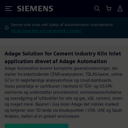
Siemens
Denne side vises ved hjælp af automatiseret oversættelse.
Vil du have den vist på engelsk i stedet?
Adage Solution for Cement Industry Kiln Inlet
application drevet af Adage Automation
Adage Automation leverer komplette gasanalyseløsninger, der
starter fra enkeltstående CEMS-analysatorer, TDLAS-lasere, online
GC'er til nøglefærdige analysatorhuse og cloud-dashboards.
Vores portefølje er certificeret i henhold til TÜV- og US-EPA-
normerne og understøtter proceskontrol, emissionsoverholdelse
og overvågning af luftkvalitet for olie og gas, stål, cement, strøm
og meget mere. Baseret i Goa leder Adage det indiske marked
og betjener over 50 lande via knudepunkter i USA, UAE og Saudi-
Arabien, støttet af et globalt serviceteam.