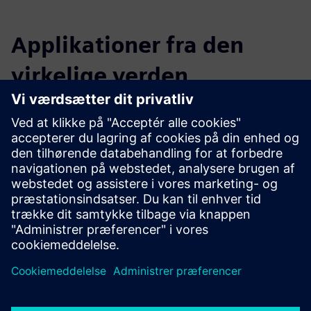
Applikationer fra den
virkelige verden
Select...
Cementindustrien
Ovnindløbssystem i cementanlæg