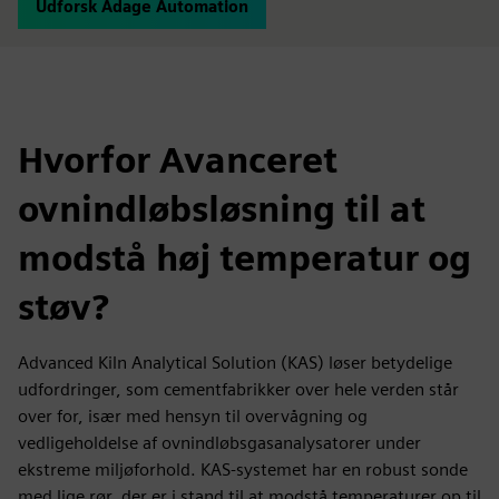
Udforsk Adage Automation
Hvorfor Avanceret
ovnindløbsløsning til at
modstå høj temperatur og
støv?
Advanced Kiln Analytical Solution (KAS) løser betydelige
udfordringer, som cementfabrikker over hele verden står
over for, især med hensyn til overvågning og
vedligeholdelse af ovnindløbsgasanalysatorer under
ekstreme miljøforhold. KAS-systemet har en robust sonde
med lige rør, der er i stand til at modstå temperaturer op til