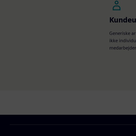
Kundeu
Generiske ar
ikke individ
medarbejdert