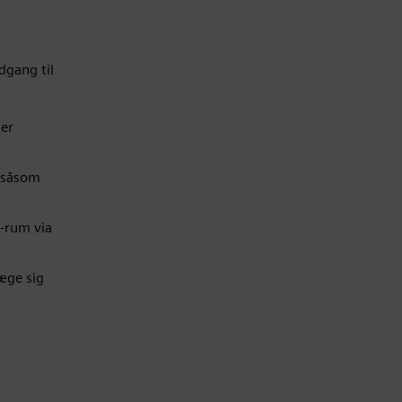
dgang til
ter
, såsom
-rum via
æge sig