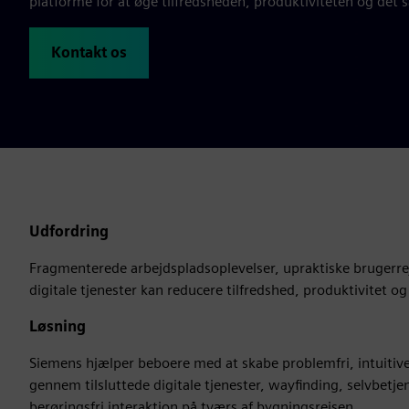
platforme for at øge tilfredsheden, produktiviteten og de
Kontakt os
Udfordring
Fragmenterede arbejdspladsoplevelser, upraktiske brugerr
digitale tjenester kan reducere tilfredshed, produktivitet 
Løsning
Siemens hjælper beboere med at skabe problemfri, intuitiv
gennem tilsluttede digitale tjenester, wayfinding, selvbetj
berøringsfri interaktion på tværs af bygningsrejsen.