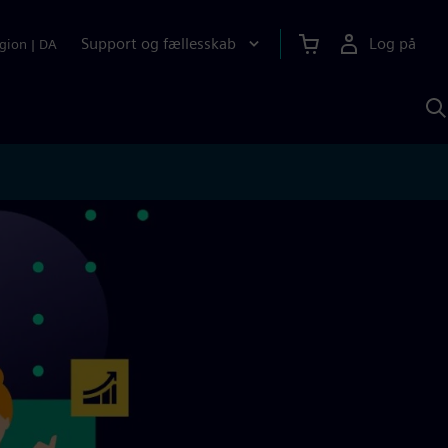
Support og fællesskab
Log på
gion
|
DA
S
m
S
A