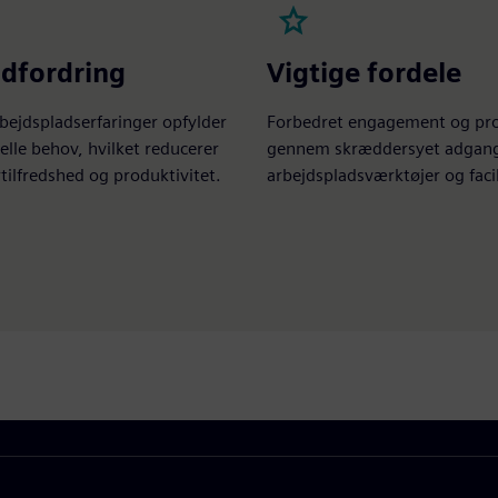
dfordring
Vigtige fordele
bejdspladserfaringer opfylder
Forbedret engagement og pro
uelle behov, hvilket reducerer
gennem skræddersyet adgang 
ilfredshed og produktivitet.
arbejdspladsværktøjer og facil