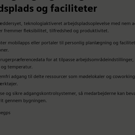
dsplads og faciliteter
æddersyet, teknologiaktiveret arbejdspladsoplevelse med nem a
der fremmer fleksibilitet, tilfredshed og produktivitet.
er mobilapps eller portaler til personlig planlægning og facilite
oner.
brugerpræferencedata for at tilpasse arbejdsområdeindstillinger
 og temperatur.
emfri adgang til delte ressourcer som mødelokaler og coworking
ærktøjer.
se og sikre adgangskontrolsystemer, så medarbejderne kan bev
rit gennem bygningen.
uegps