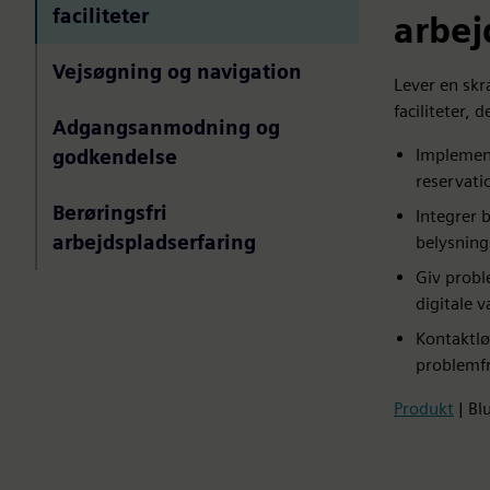
faciliteter
arbej
Vejsøgning og navigation
Lever en skr
faciliteter, 
Adgangsanmodning og
Implement
godkendelse
reservati
Berøringsfri
Integrer 
arbejdspladserfaring
belysning
Giv probl
digitale v
Kontaktlø
problemf
Produkt
| Bl