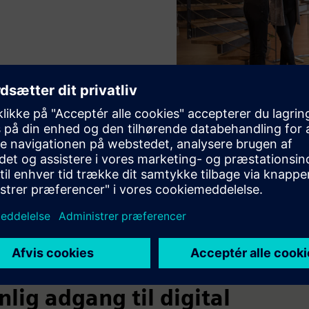
ager
nlig adgang til digital