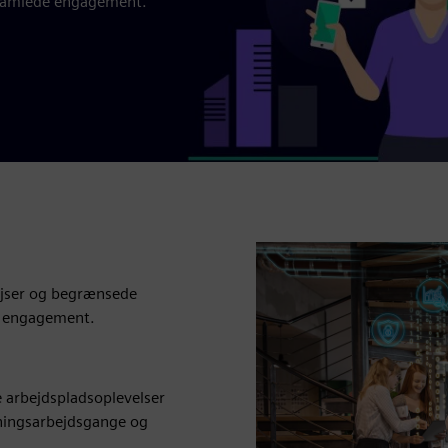
t samlede engagement.
ejser og begrænsede
og engagement.
e arbejdspladsoplevelser
eningsarbejdsgange og