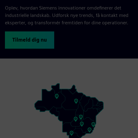
Oplev, hvordan Siemens innovationer omdefinerer det
industrielle landskab. Udforsk nye trends, få kontakt med
eksperter, og transformér fremtiden for dine operationer.
Tilmeld dig nu