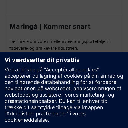
Maringá | Kommer snart
Lær mere om vores mellemspændingsportefølje til
fødevare- og drikkevareindustrien.
Distrito Federal | Kommer snart
Forstå, hvordan man fremskynder
energimodernisering i infrastrukturindustrier.