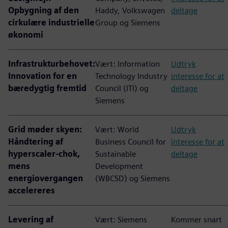
Opbygning af den
Haddy, Volkswagen
deltage
cirkulære industrielle
Group og Siemens
økonomi
Infrastrukturbehovet:
Vært: Information
Udtryk
Innovation for en
Technology Industry
interesse for at
bæredygtig fremtid
Council (ITI) og
deltage
Siemens
Grid møder skyen:
Vært: World
Udtryk
Håndtering af
Business Council for
interesse for at
hyperscaler-chok,
Sustainable
deltage
mens
Development
energiovergangen
(WBCSD) og Siemens
accelereres
Levering af
Vært: Siemens
Kommer snart