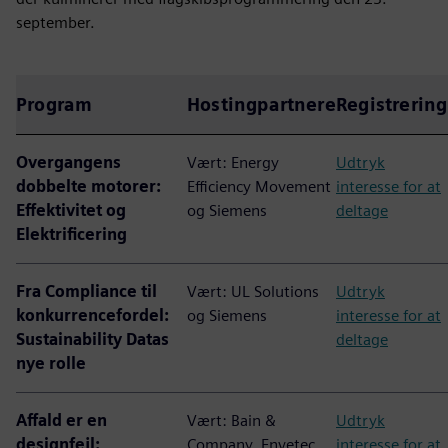
september.
Program
Hostingpartnere
Registrering
Overgangens
Vært: Energy
Udtryk
dobbelte motorer:
Efficiency Movement
interesse for at
Effektivitet og
og Siemens
deltage
Elektrificering
Fra Compliance til
Vært: UL Solutions
Udtryk
konkurrencefordel:
og Siemens
interesse for at
Sustainability Datas
deltage
nye rolle
Affald er en
Vært: Bain &
Udtryk
designfejl:
Company, Envetec,
interesse for at