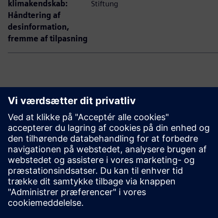
klimakendskab:
Stiftung
Håndtering af
desinformation,
fremme af tilpasning
Slut dig til os
Tilmeld dig