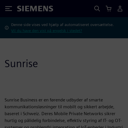
Siemens
Denne side vises ved hjælp af automatiseret oversættelse.
Vil du have den vist på engelsk i stedet?
Sunrise
Sunrise Business er en førende udbyder af smarte
kommunikationsløsninger til mobilt og sikkert arbejde,
baseret i Schweiz. Deres Mobile Private Networks sikrer
hurtig og pålidelig forbindelse, effektiv styring af IT- og OT-
systemer og problemfri integration af IoT-enheder i Industri