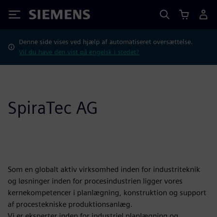
Siemens
Denne side vises ved hjælp af automatiseret oversættelse.
Vil du have den vist på engelsk i stedet?
SpiraTec AG
Som en globalt aktiv virksomhed inden for industriteknik
og løsninger inden for procesindustrien ligger vores
kernekompetencer i planlægning, konstruktion og support
af procestekniske produktionsanlæg.
Vi er eksperter inden for industriel planlægning og