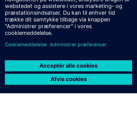
servicekoncepter internt og over for kunder i interaktiv 3D
til web, tablet, pc og VR.
Få mere at vide