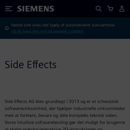
Siemens
Denne side vises ved hjælp af automatiseret oversættelse.
Vil du have den vist på engelsk i stedet?
Side Effects
Side Effects AG blev grundlagt i 2013 og er et schweizisk
softwarevirksomhed, der hjælper industrielle virksomheder
med at forklare, bevare og dele kompleks teknisk viden.
Vores intuitive softwareløsning gør det muligt for brugerne
at skabe præcise interaktive 3D-instruktioner og