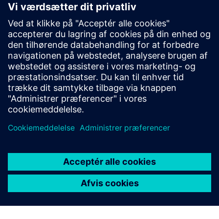
3D Data Manager by RIIICO
RIIICO’s 3D data manager is the gateway to CAD-
compatible reality data – integrating seamlessly with
established simulation and planning workflows.
Få mere at vide