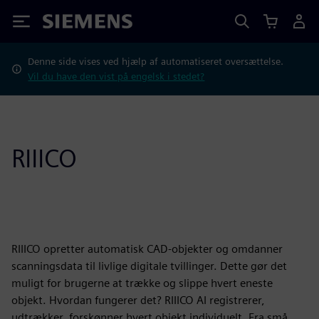
Siemens
Denne side vises ved hjælp af automatiseret oversættelse.
Vil du have den vist på engelsk i stedet?
RIIICO
RIIICO opretter automatisk CAD-objekter og omdanner
scanningsdata til livlige digitale tvillinger. Dette gør det
muligt for brugerne at trække og slippe hvert eneste
objekt. Hvordan fungerer det? RIIICO AI registrerer,
udtrækker, forskønner hvert objekt individuelt. Fra små