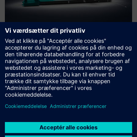
MAG Digital Twin with Run
MyVirtual Machine
Med MAGs digitale maskinmodel kan du oprette, validere
og optimere NC-programmer på din maskines digitale
tvilling — offline på pc'en i produktionsplanlægningen.
Få mere at vide