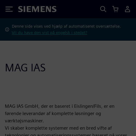
Siemens
Denne side vises ved hjælp af automatiseret oversættelse.
Vil du have den vist på engelsk i stedet?
MAG IAS
MAG IAS GmbH, der er baseret i Eislingen/Fils, er en
førende leverandør af komplette løsninger og
værktøjsmaskiner.
Vi skaber komplette systemer med en bred vifte af
teknologier og automatiseringssystemer baseret på vores