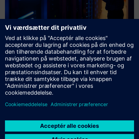
Industrial Cybersecurity
The adoption of open standards based on Ethernet by the
industrial world, the use of Industrial Internet of Things
and the fusion between corporate (IT) and production (OT)
environments have led to a significant increase of the co...
Få mere at vide