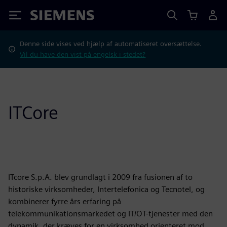
Siemens
Denne side vises ved hjælp af automatiseret oversættelse.
Vil du have den vist på engelsk i stedet?
ITCore
ITcore S.p.A. blev grundlagt i 2009 fra fusionen af to
historiske virksomheder, Intertelefonica og Tecnotel, og
kombinerer fyrre års erfaring på
telekommunikationsmarkedet og IT/OT-tjenester med den
dynamik, der kræves for en virksomhed orienteret mod