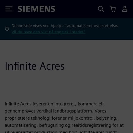
Siemens
Denne side vises ved hjælp af automatiseret oversættelse.
Vil du have den vist på engelsk i stedet?
Infinite Acres
Infinite Acres leverer en integreret, kommercielt
gennemprøvet vertikal landbrugsplatform. Vores
proprietære teknologi forener miljøkontrol, belysning,
automatisering, befrugtning og realtidsregistrering for at
sikre ensartet produktion med højt udbytte året rundt.