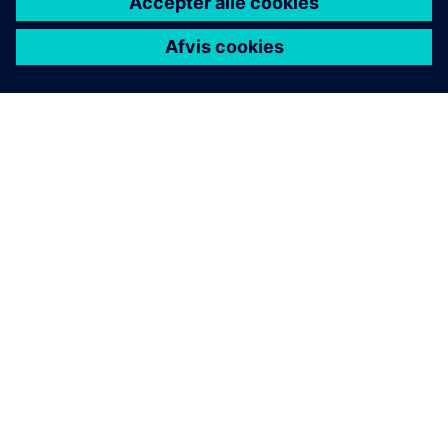
OM SIEMENS
FIRMAOPLYSNINGER
KONTAKT OS
JOB OG KARRIERE