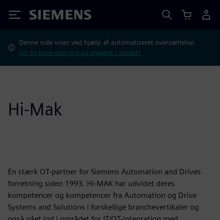
Siemens
Denne side vises ved hjælp af automatiseret oversættelse.
Vil du have den vist på engelsk i stedet?
Hi-Mak
En stærk OT-partner for Siemens Automation and Drives
forretning siden 1993. Hi-MAK har udvidet deres
kompetencer og kompetencer fra Automation og Drive
Systems and Solutions i forskellige branchevertikaler og
også gået ind i området for IT/OT-integration med