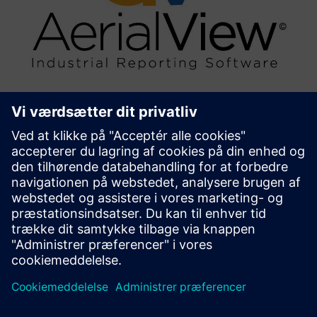
AerialView Industrial Reporting
Software
AerialView er vores MIS-rapporteringsværktøj til
generering af automatiserede rapporter fra Automation
System, med brugerdefinerede skabeloner.
Få mere at vide