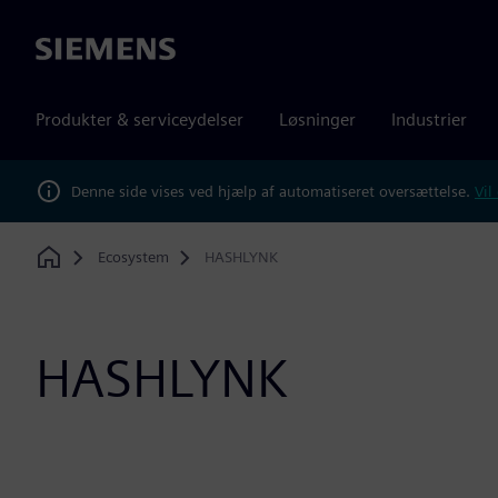
Siemens
Produkter & serviceydelser
Løsninger
Industrier
Denne side vises ved hjælp af automatiseret oversættelse.
Vil
Ecosystem
HASHLYNK
Home
HASHLYNK