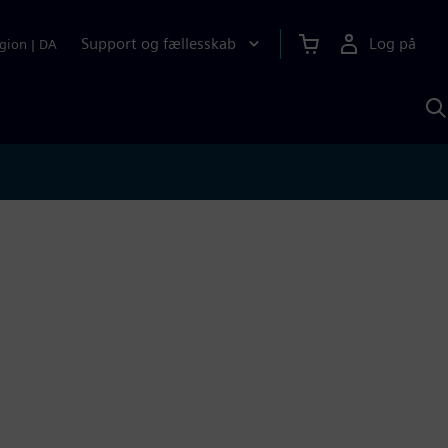
Support og fællesskab
Log på
gion
|
DA
S
m
S
A