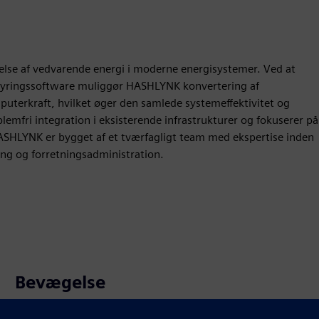
telse af vedvarende energi i moderne energisystemer. Ved at
 styringssoftware muliggør HASHLYNK konvertering af
uterkraft, hvilket øger den samlede systemeffektivitet og
emfri integration i eksisterende infrastrukturer og fokuserer på
HASHLYNK er bygget af et tværfagligt team med ekspertise inden
ing og forretningsadministration.
Bevægelse
Build