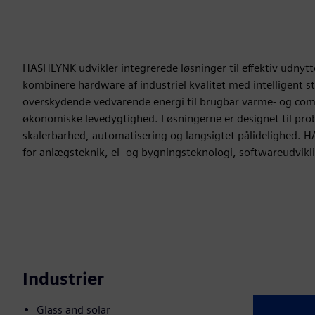
HASHLYNK udvikler integrerede løsninger til effektiv udnyt
kombinere hardware af industriel kvalitet med intelligent
overskydende vedvarende energi til brugbar varme- og comp
økonomiske levedygtighed. Løsningerne er designet til probl
skalerbarhed, automatisering og langsigtet pålidelighed. 
for anlægsteknik, el- og bygningsteknologi, softwareudvikl
Industrier
Glass and solar