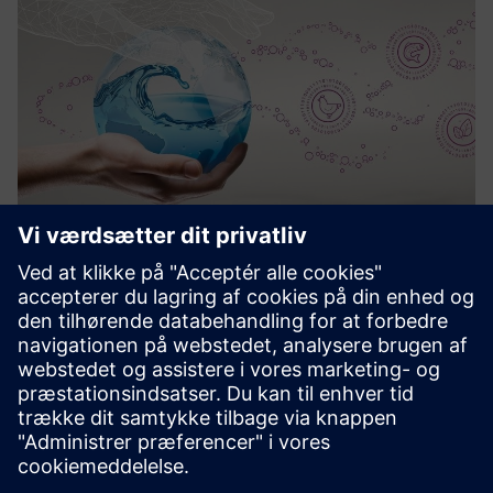
Water Hygiene as a Service
En løsning, der muliggør digitaliseret, automatisk dosering
af kemikalier til kunder fra landbrugssektoren eller
rengøring på stedet.
Få mere at vide