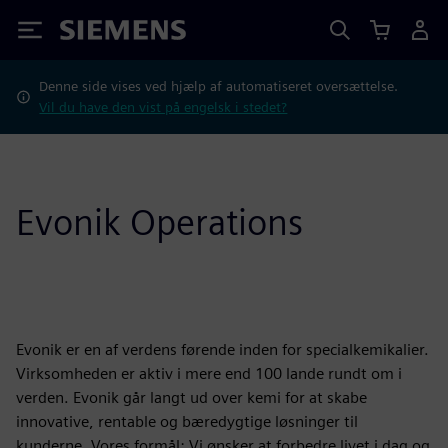
Siemens
Denne side vises ved hjælp af automatiseret oversættelse.
Vil du have den vist på engelsk i stedet?
Evonik Operations
Evonik er en af verdens førende inden for specialkemikalier.
Virksomheden er aktiv i mere end 100 lande rundt om i
verden. Evonik går langt ud over kemi for at skabe
innovative, rentable og bæredygtige løsninger til
kunderne. Vores formål: Vi ønsker at forbedre livet i dag og