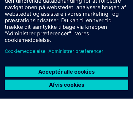
Hvad er hydrogenperoxid?
Hydrogenperoxidprodukter fra Evonik
Forudsætninger