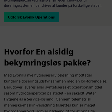
hydrogenperoxid ved hjælp af sin egen knowhow til
doseringssystemer, der drives af kunder på forskellige steder.
Udforsk Evonik Operations
Hvorfor En alsidig
bekymringsløs pakke?
Med Evoniks nye hygiejneserviceløsning modtager
kunderne doseringsudstyr sammen med en IoT-forbindelse.
Derudover leveres eller syntetiseres et oxidationsmiddel
såsom hydrogenperoxid på stedet - en såkaldt Water
Hygiene as a Service-løsning. Gennem telemetrisk
menneske-maskin-vejledning tilsættes kun så meget
hydrogenperoxid, som er nødvendigt for at opnå de