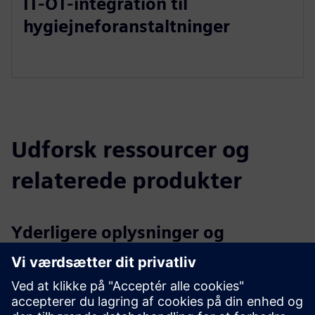
IT-OT-integration til
hygiejneforanstaltninger
Udforsk ressourcer og
relaterede produkter
Yderligere oplysninger og
ressourcer
Evonik - Active Oxygens - Water Hygiene as a Service
Ren dyrkning - Evonik elementer 2/2024