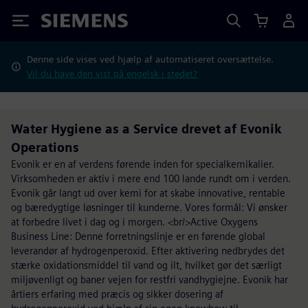
Siemens
Denne side vises ved hjælp af automatiseret oversættelse.
Vil du have den vist på engelsk i stedet?
Water Hygiene as a Service drevet af Evonik
Operations
Evonik er en af verdens førende inden for specialkemikalier.
Virksomheden er aktiv i mere end 100 lande rundt om i verden.
Evonik går langt ud over kemi for at skabe innovative, rentable
og bæredygtige løsninger til kunderne. Vores formål: Vi ønsker
at forbedre livet i dag og i morgen. <br/>Active Oxygens
Business Line: Denne forretningslinje er en førende global
leverandør af hydrogenperoxid. Efter aktivering nedbrydes det
stærke oxidationsmiddel til vand og ilt, hvilket gør det særligt
miljøvenligt og baner vejen for restfri vandhygiejne. Evonik har
årtiers erfaring med præcis og sikker dosering af