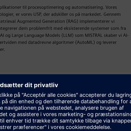
plikationer til procesoptimering og automatisering. Vores
logier, er vores USP, der adskiller os på markedet. Gennem
 Retrieval Augmented Generation (RAG) implementerer vi
g integrerer dem problemfrit med eksisterende systemer som fra
 AI og Large Language Models (LLM) som MISTRAL skaber vi AI-
pertviden med datadrevne algoritmer (AutoML) og leverer
er.
Bevægelse
Service
Leverer en service til et Siemens Xcelerator-produkt/en
Siemens Xcelerator-løsning, der hjælper kunden med at
implementere, integrere, betjene eller vedligeholde det
pågældende