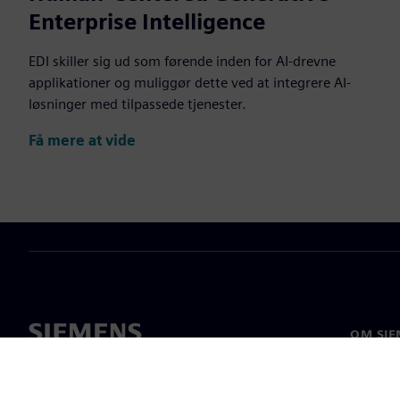
Enterprise Intelligence
EDI skiller sig ud som førende inden for AI-drevne
applikationer og muliggør dette ved at integrere AI-
løsninger med tilpassede tjenester.
Få mere at vide
OM SIE
Om os