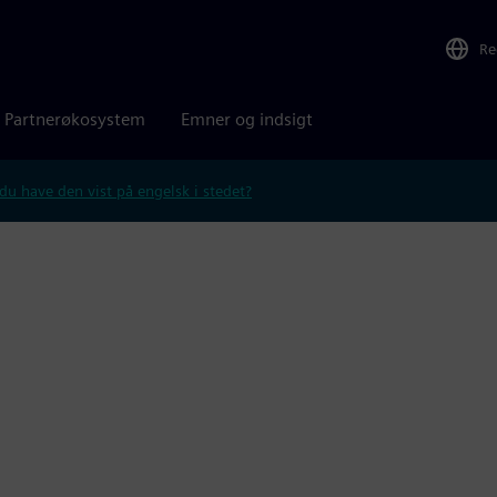
Re
Partnerøkosystem
Emner og indsigt
 du have den vist på engelsk i stedet?