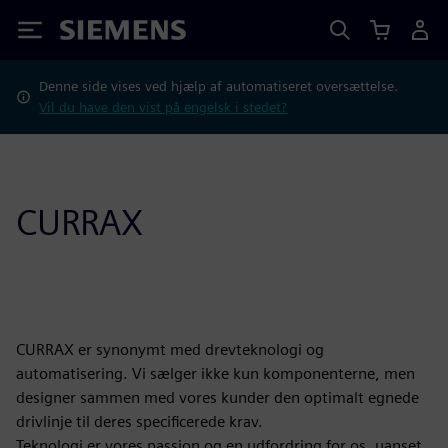
Siemens
Denne side vises ved hjælp af automatiseret oversættelse.
Vil du have den vist på engelsk i stedet?
CURRAX
CURRAX er synonymt med drevteknologi og
automatisering. Vi sælger ikke kun komponenterne, men
designer sammen med vores kunder den optimalt egnede
drivlinje til deres specificerede krav.
Teknologi er vores passion og en udfordring for os, uanset