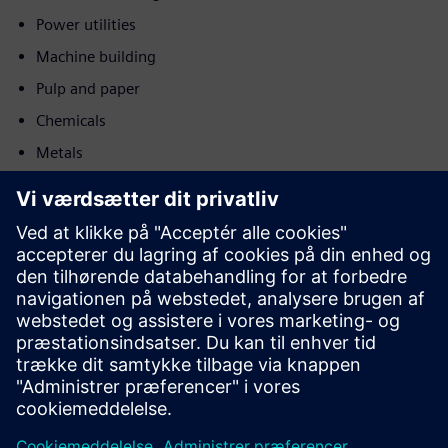
Power utilities
Machine building
Pulp and paper
Chemicals
Metals
Minerals
Post and logistics
Bevægelse
Sell
Videresalg/samsalg af software og digitalt aktiveret
hardware på Siemens Xcelerator