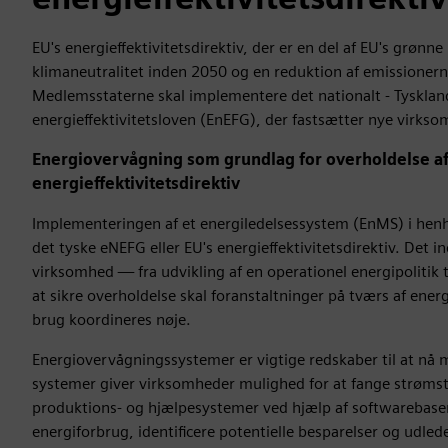
EU's energieffektivitetsdirektiv, der er en del af EU's grønn
klimaneutralitet inden 2050 og en reduktion af emissioner
Medlemsstaterne skal implementere det nationalt - Tyskla
energieffektivitetsloven (EnEFG), der fastsætter nye virks
Energiovervågning som grundlag for overholdelse af
energieffektivitetsdirektiv
Implementeringen af et energiledelsessystem (EnMS) i henh
det tyske eNEFG eller EU's energieffektivitetsdirektiv. Det in
virksomhed — fra udvikling af en operationel energipolitik ti
at sikre overholdelse skal foranstaltninger på tværs af ener
brug koordineres nøje.
Energiovervågningssystemer er vigtige redskaber til at nå 
systemer giver virksomheder mulighed for at fange strøms
produktions- og hjælpesystemer ved hjælp af softwarebaser
energiforbrug, identificere potentielle besparelser og udled