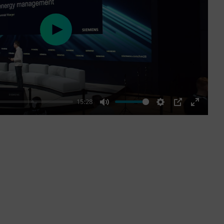
Play
15:28
Mute
Settings
PIP
Enter
fullscre