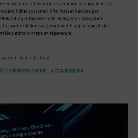
re energidata ud over deres almindelige opgaver. Det
rdware i dine systemer ofte fortsat kan bruges
fektivt og integreres i dit energistyringssystem.
 i strømfordelingssystemet ved hjælp af specifikke
 målepunktskoncept er afgørende.
hvad man skal måle hvor
ON-måleinstrumenter Hurtigvalgguide