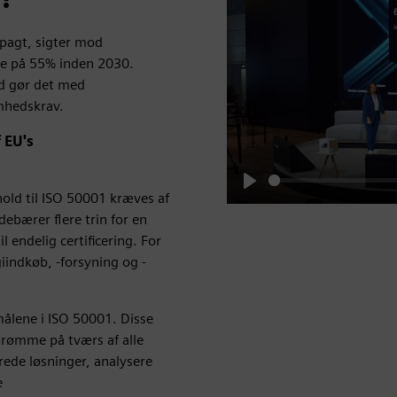
e pagt, sigter mod
ne på 55% inden 2030.
nd gør det med
omhedskrav.
 EU's
old til ISO 50001 kræves af
Play
debærer flere trin for en
l endelig certificering. For
giindkøb, -forsyning og -
målene i ISO 50001. Disse
trømme på tværs af alle
ede løsninger, analysere
e