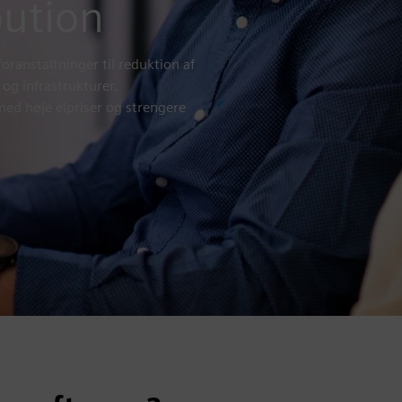
bution
ranstaltninger til reduktion af
 og infrastrukturer.
med høje elpriser og strengere