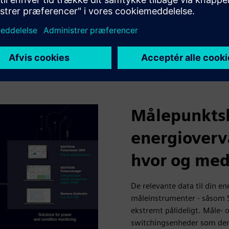
 løsninger fra
pålideligt at identificere
bygninger og anlæg,
Målepunktsk
energioverv
hvor og med
De relevante data til din 
måleinstrumenter - såsom 
ekstremt pålideligt. Måle-
switchingsenheder som dem f