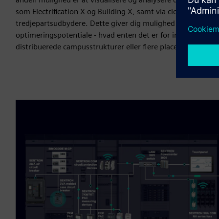
som Electrification X og Building X, samt via cloud-baserede
tredjepartsudbydere. Dette giver dig mulighed for hurtigt og 
optimeringspotentiale - hvad enten det er for individuelle 
distribuerede campusstrukturer eller flere placeringer.