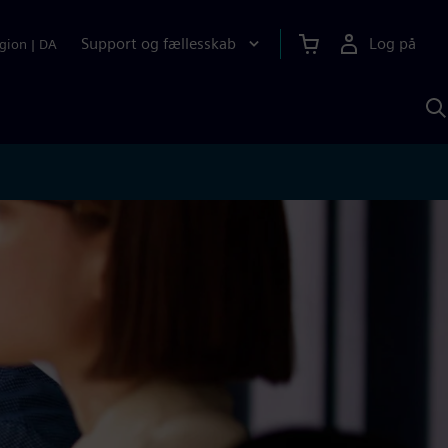
Support og fællesskab
Log på
gion
|
DA
S
m
S
A