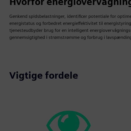
Hvorfor energiovervågnin
Genkend spidsbelastninger, identificer potentiale for opti
energistatus og forbedret energieffektivitet til energistyrin
tjenesteudbyder brug for en intelligent energiovervågning
gennemsigtighed i strømstrømme og forbrug i lavspændings
Vigtige fordele