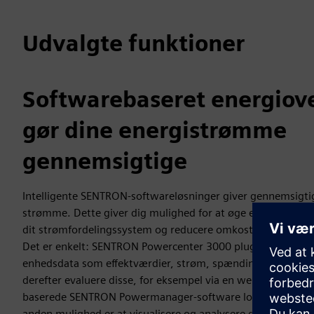
Udvalgte funktioner
Softwarebaseret energiov
gør dine energistrømme
gennemsigtige
Intelligente SENTRON-softwareløsninger giver gennemsigtig
strømme. Dette giver dig mulighed for at øge energieffektiv
dit strømfordelingssystem og reducere omkostninger og C
Det er enkelt: SENTRON Powercenter 3000 plug & opere-lø
enhedsdata som effektværdier, strøm, spænding, strøm o
derefter evaluere disse, for eksempel via en webgrænseflad
baserede SENTRON Powermanager-software lokalt i dit vi
anden mulighed er at visualisere og analysere dem via Siem