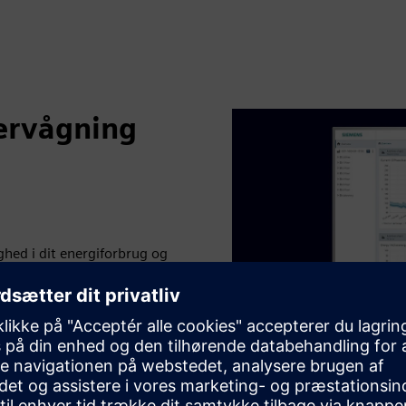
ervågning
hed i dit energiforbrug og
iteten og pålideligheden af
O2-emissioner. Hvordan?
sningen forbereder
g meget mere. Du kan
e eller med den pc-
rksomhedsnetværk. En
ens cloud-applikationer