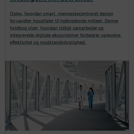
Oplev, hvordan smart, menneskecentreret design
forvandler hospitaler til helbredende miljøer. Denne
hvidbog viser, hvordan tidligt samarbejde og
integrerede digitale økosystemer forbedrer oplevelse,
effektivitet og modstandsdygtighed.