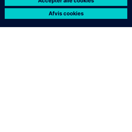
OM SIEMENS
FIRMAOPLYSNINGER
KONTAKT OS
JOB OG KARRIERE