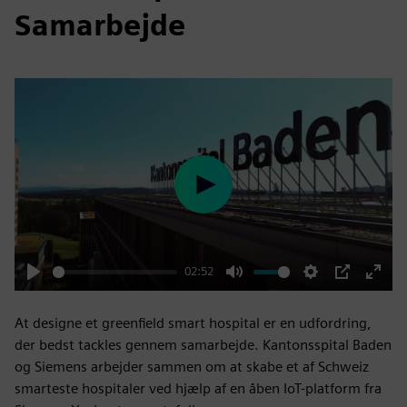
Samarbejde
Play
02:52
Play
Mute
Settings
PIP
Enter
fulls
At designe et greenfield smart hospital er en udfordring,
der bedst tackles gennem samarbejde. Kantonsspital Baden
og Siemens arbejder sammen om at skabe et af Schweiz
smarteste hospitaler ved hjælp af en åben IoT-platform fra