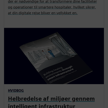
der er nødvendige for at transformere dine faciliteter
og operationer til smartere hospitaler, hvilket sikrer,
at din digitale rejse bliver en vellykket en.
HVIDBOG
Helbredelse af miljøer gennem
intelligent infrastruktur