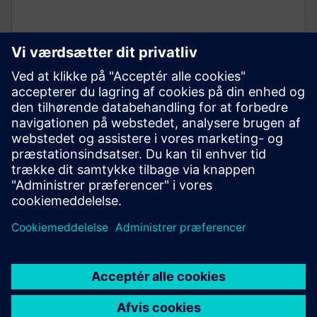
Biovidenskabsindustrien
Farmaceutiske og biovidenskabelige industrier kan
vinde kapløbet mod tiden ved at bruge avanceret
software og hardware i ideelle arbejdsmiljøer.