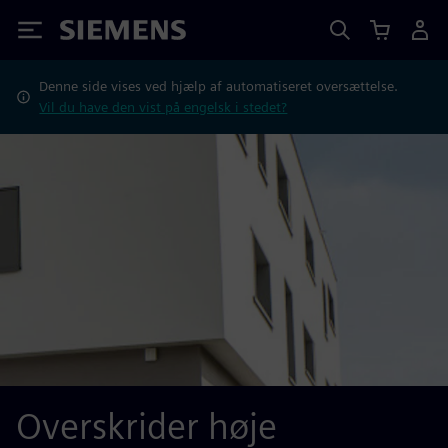
Siemens
Denne side vises ved hjælp af automatiseret oversættelse.
Vil du have den vist på engelsk i stedet?
Overskrider høje