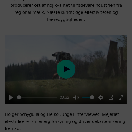
producerer ost af høj kvalitet til fødevareindustrien fra
regional mælk. Næste skridt: øge effektiviteten og
bæredygtigheden.
Play
03:32
Play
Mute
Settings
PIP
Enter
fulls
Holger Schygulla og Heiko Junge i interviewet: Mejeriet
elektrificerer sin energiforsyning og driver dekarbonisering
fremad.