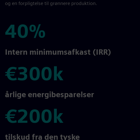
og en forpligtelse til grønnere produktion.
40%
40%
Intern minimumsafkast (IRR)
€300k
€300k
årlige energibesparelser
€200k
€200k
tilskud fra den tyske