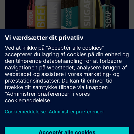
Mad og drikke
Find ud af, hvordan digitalisering og automatisering i
fødevareindustrien øger bæredygtigheden