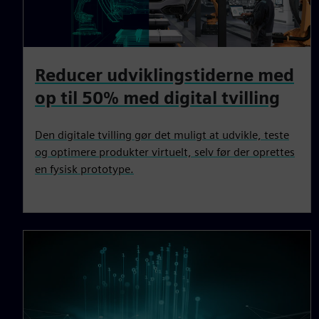
Reducer udviklingstiderne med
op til 50% med digital tvilling
Den digitale tvilling gør det muligt at udvikle, teste
og optimere produkter virtuelt, selv før der oprettes
en fysisk prototype.