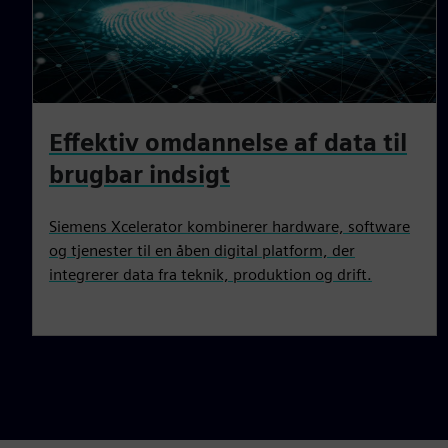
Effektiv omdannelse af data til
brugbar indsigt
Siemens Xcelerator kombinerer hardware, software
og tjenester til en åben digital platform, der
integrerer data fra teknik, produktion og drift.