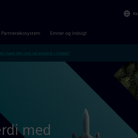
Re
Partnerøkosystem
Emner og indsigt
 du have den vist på engelsk i stedet?
rdi med