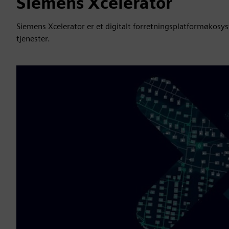
Siemens Xcelerator
Siemens Xcelerator er et digitalt forretningsplatformøkosy
tjenester.