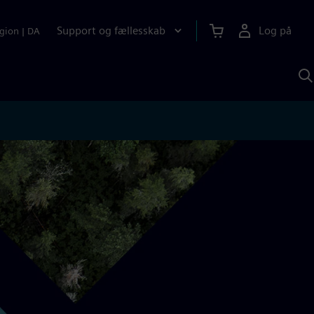
Support og fællesskab
Log på
gion
|
DA
S
m
S
A