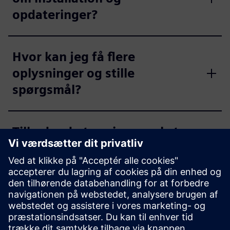
opdateringer?
Hvor kan jeg få flere
oplysninger og stille
spørgsmål?
Tilbyder du træning og ekstra
værktøjer til SIMATIC WinCC
Unified?
Hvor kan jeg få yderligere
support?