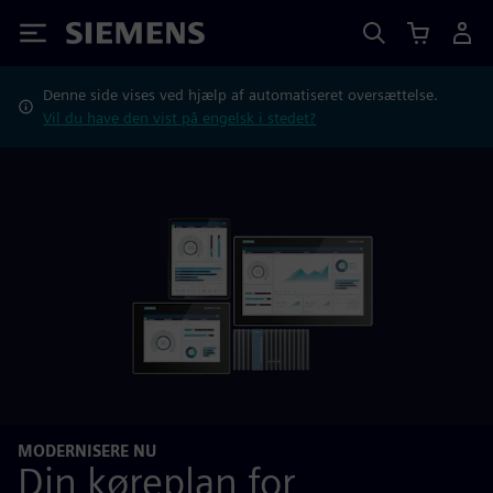
Siemens
Denne side vises ved hjælp af automatiseret oversættelse.
Vil du have den vist på engelsk i stedet?
MODERNISERE NU
Din køreplan for