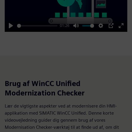
Play
01:26
Play
Mute
Settings
PIP
Enter
fulls
Brug af WinCC Unified
Modernization Checker
Lær de vigtigste aspekter ved at modernisere din HMI-
applikation med SIMATIC WinCC Unified. Denne korte
videovejledning guider dig gennem brug af vores
Modernisation Checker-værktøj til at finde ud af, om dit