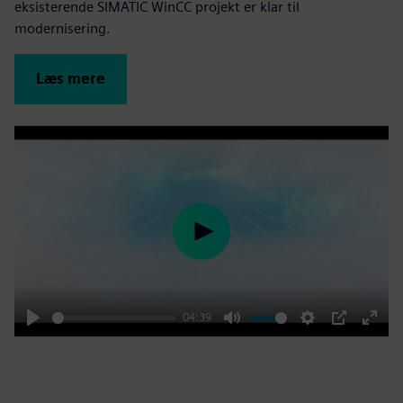
eksisterende SIMATIC WinCC projekt er klar til
modernisering.
Læs mere
Play
04:39
Play
Mute
Settings
PIP
Enter
fulls