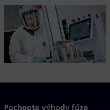
Pochopte výhody fúze