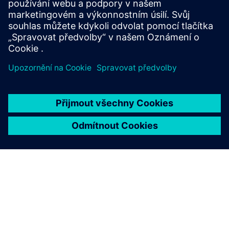
Připojte se ke konverzaci a získejte odpovědi na své otázky
od odborníků na aditivní výrobu.
Připojte se k naší komunitě