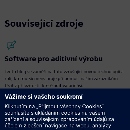
Související zdroje
Software pro aditivní výrobu
Tento blog se zaměří na tuto vzrušující novou technologii a
roli, kterou Siemens hraje při pomoci našim zákazníkům
těžit z příležitostí, které aditiva přináší.
Přečtěte si příspěvky na blogu
Community