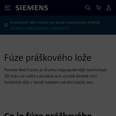
Siemens
K zobrazení této stránky byl použit automatický překlad.
Chcete ji raději zobrazit v angličtině?
Fúze práškového lože
Powder Bed Fusion je druhou nejpopulárnější technologií
3D tisku na světě a používá se k výrobě desítek tisíc
funkčních dílů v téměř každém odvětví každý den.
Co je fúze práškového