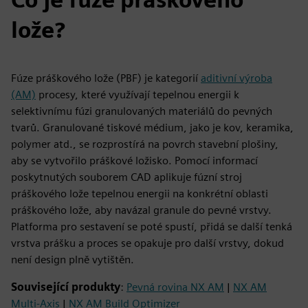
lože?
Fúze práškového lože (PBF) je kategorií
aditivní výroba
(AM)
procesy, které využívají tepelnou energii k
selektivnímu fúzi granulovaných materiálů do pevných
tvarů. Granulované tiskové médium, jako je kov, keramika,
polymer atd., se rozprostírá na povrch stavební plošiny,
aby se vytvořilo práškové ložisko. Pomocí informací
poskytnutých souborem CAD aplikuje fúzní stroj
práškového lože tepelnou energii na konkrétní oblasti
práškového lože, aby navázal granule do pevné vrstvy.
Platforma pro sestavení se poté spustí, přidá se další tenká
vrstva prášku a proces se opakuje pro další vrstvy, dokud
není design plně vytištěn.
Související produkty
:
Pevná rovina NX AM
|
NX AM
Multi-Axis
|
NX AM Build Optimizer