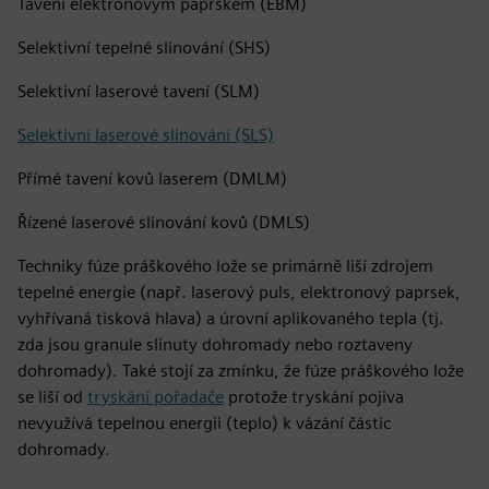
Tavení elektronovým paprskem (EBM)
Selektivní tepelné slinování (SHS)
Selektivní laserové tavení (SLM)
Selektivní laserové slinování (SLS)
Přímé tavení kovů laserem (DMLM)
Řízené laserové slinování kovů (DMLS)
Techniky fúze práškového lože se primárně liší zdrojem
tepelné energie (např. laserový puls, elektronový paprsek,
vyhřívaná tisková hlava) a úrovní aplikovaného tepla (tj.
zda jsou granule slinuty dohromady nebo roztaveny
dohromady). Také stojí za zmínku, že fúze práškového lože
se liší od
tryskání pořadače
protože tryskání pojiva
nevyužívá tepelnou energii (teplo) k vázání částic
dohromady.