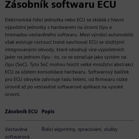
Zásobník softwaru ECU
Elektronická řídicí jednotka nebo ECU se skládá z hlavní
výpočetní jednotky s hardwarem na úrovni čipu a
hromadou vestavěného softwaru. Mezi výrobci automobilů
však existuje rostoucí trend navrhovat ECU se složitými
integrovanými obvody, které obsahují více výpočetních
jader na jednom čipu - to, co se označuje jako systém na
čipu (SoC). Tyto SoC mohou hostit velké množství abstrakcí
ECU za účelem konsolidace hardwaru. Softwarový balíček
pro ECU obvykle zahrnuje řadu řešení, od firmwaru nízké
úrovně až po vestavěné softwarové aplikace na vysoké
úrovni.
Zásobník ECU
Popis
Vestavěná
Řídicí algoritmy, zpracování, služby
softwarová