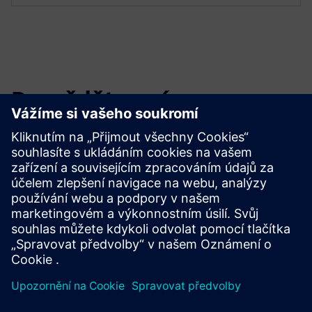
Dozvědět se více
Vestavěný software a návrh sítě
Zjistěte, jak můžete rychle a efektivně vyvíjet inovativní a
bezpečný software pro poskytování životně důležitých
funkcí produktu.
Čtěte více