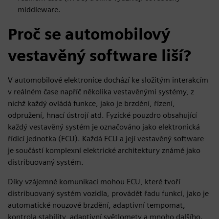
middleware.
Proč se automobilový
vestavěný software liší?
V automobilové elektronice dochází ke složitým interakcím
v reálném čase napříč několika vestavěnými systémy, z
nichž každý ovládá funkce, jako je brzdění, řízení,
odpružení, hnací ústrojí atd. Fyzické pouzdro obsahující
každý vestavěný systém je označováno jako elektronická
řídicí jednotka (ECU). Každá ECU a její vestavěný software
je součástí komplexní elektrické architektury známé jako
distribuovaný systém.
Díky vzájemné komunikaci mohou ECU, které tvoří
distribuovaný systém vozidla, provádět řadu funkcí, jako je
automatické nouzové brzdění, adaptivní tempomat,
kontrola stability, adaptivní světlomety a mnoho dalšího.