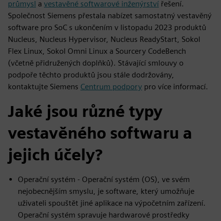
průmysl
a
vestavěné softwarové inženýrství
řešení.
Společnost Siemens přestala nabízet samostatný vestavěný
software pro SoC s ukončením v listopadu 2023 produktů
Nucleus, Nucleus Hypervisor, Nucleus ReadyStart, Sokol
Flex Linux, Sokol Omni Linux a Sourcery CodeBench
(včetně přidružených doplňků). Stávající smlouvy o
podpoře těchto produktů jsou stále dodržovány,
kontaktujte Siemens
Centrum podpory
pro více informací.
Jaké jsou různé typy
vestavěného softwaru a
jejich účely?
Operační systém - Operační systém (OS), ve svém
nejobecnějším smyslu, je software, který umožňuje
uživateli spouštět jiné aplikace na výpočetním zařízení.
Operační systém spravuje hardwarové prostředky