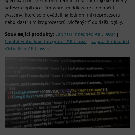
specifikacemi. V kontextu této diskuse zahrnuje vestavěný
software aplikace, firmware, middleware a operační
systémy, které se provádějí na jednom mikroprocesoru
nebo klastru mikroprocesorů „vložených“ do další logiky.
Související produkty:
Capital Embedded AR Classic
|
Capital Embedded Integrator AR Classic
|
Capital Embedded
Virtualizer AR Classic