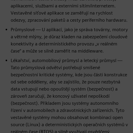
aplikacemi, službami a externími sítím/internetem.
Vestavěné síťové aplikace se zaměřují na rychlost
odezvy, zpracování paketů a cesty periferního hardwaru.
Průmyslové — U aplikací, jako je správa továrny, motory
a větrné mlýny, je důraz kladen na zabezpečení cloudové
konektivity a deterministického provozu „v reálném
čase“ a může se silně zaměřit na middleware.
Lékařství, automobilový průmysl a letecký průmysl —
Tato průmyslová odvětví potřebují smíšené
bezpečnostní kritické systémy, kde jsou části konstrukce
od sebe odděleny, aby se zajistilo, že pouze nezbytná
data vstupují nebo opouštějí systém (bezpečnost) a
zároveň zaručují, že koncový uživatel nepoškodí
(bezpečnost). Příkladem jsou systémy autonomního
řízení v automobilech a zdravotnických zařízeních. Tyto
vestavěné systémy mohou obsahovat kombinaci open
source (Linux) a deterministických operačních systémů v
reálném čase (RTOS) a silně využívají osvědčený