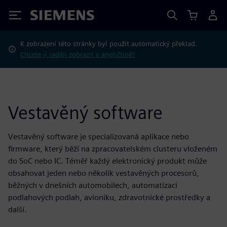
Siemens
K zobrazení této stránky byl použit automatický překlad.
Chcete ji raději zobrazit v angličtině?
Vestavěný software
Vestavěný software je specializovaná aplikace nebo
firmware, který běží na zpracovatelském clusteru vloženém
do SoC nebo IC. Téměř každý elektronický produkt může
obsahovat jeden nebo několik vestavěných procesorů,
běžných v dnešních automobilech, automatizaci
podlahových podlah, avioniku, zdravotnické prostředky a
další.