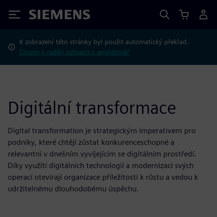
Siemens
K zobrazení této stránky byl použit automatický překlad.
Chcete ji raději zobrazit v angličtině?
Digitální transformace
Digital transformation je strategickým imperativem pro
podniky, které chtějí zůstat konkurenceschopné a
relevantní v dnešním vyvíjejícím se digitálním prostředí.
Díky využití digitálních technologií a modernizaci svých
operací otevírají organizace příležitosti k růstu a vedou k
udržitelnému dlouhodobému úspěchu.