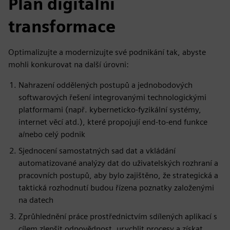
Plán digitální
transformace
Optimalizujte a modernizujte své podnikání tak, abyste
mohli konkurovat na další úrovni:
Nahrazení oddělených postupů a jednobodových
softwarových řešení integrovanými technologickými
platformami (např. kyberneticko-fyzikální systémy,
internet věcí atd.), které propojují end-to-end funkce
a/nebo celý podnik
Sjednocení samostatných sad dat a vkládání
automatizované analýzy dat do uživatelských rozhraní a
pracovních postupů, aby bylo zajištěno, že strategická a
taktická rozhodnutí budou řízena poznatky založenými
na datech
Zprůhlednění práce prostřednictvím sdílených aplikací s
cílem zlepšit odpovědnost, urychlit procesy a získat