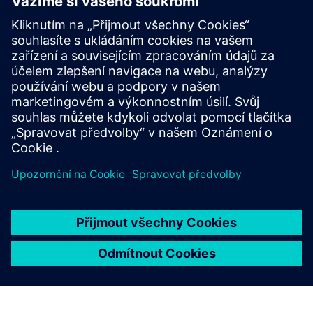
optimalizuje výrobu
UINFOR Software Co., Ltd. je poskytovatel digitálních
řešení působící v elektronickém a polovodičovém
průmyslu. Pomáhá zákazníkům plně realizovat komplexní
strategie digitalizace a optimalizovat výrobní operace.
Dozvědět se více