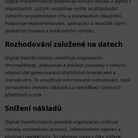
Digital transformation podporuje kulturu inovací a agility v
organizacích, což jim umožňuje rychle se přizpůsobit
měnícím se podmínkám trhu a požadavkům zákazníků.
Podporuje experimentování, spolupráci a neustálé učení,
podporuje inovace a konkurenční výhodu.
Rozhodování založené na datech
Digital transformation umožňuje organizacím
shromažďovat, analyzovat a získávat poznatky z velkých
objemů dat generovaných digitálními interakcemi a
transakcemi. To umožňuje informované rozhodování, lepší
porozumění chování zákazníků a identifikaci růstových
příležitostí a rizik.
Snížení nákladů
Digital transformation pomáhá organizacím snižovat
náklady optimalizací procesů, zefektivněním operací a
eliminací neefektivity. To zahrnuje úspory díky snížené