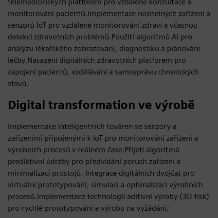
telemedicínských platforem pro vzdálené konzultace a
monitorování pacientů.Implementace nositelných zařízení a
senzorů IoT pro vzdálené monitorování zdraví a včasnou
detekci zdravotních problémů.Použití algoritmů AI pro
analýzu lékařského zobrazování, diagnostiku a plánování
léčby.Nasazení digitálních zdravotních platforem pro
zapojení pacientů, vzdělávání a samosprávu chronických
stavů.
Digital transformation ve výrobě
Implementace inteligentních továren se senzory a
zařízeními připojenými k IoT pro monitorování zařízení a
výrobních procesů v reálném čase.Přijetí algoritmů
prediktivní údržby pro předvídání poruch zařízení a
minimalizaci prostojů. Integrace digitálních dvojčat pro
virtuální prototypování, simulaci a optimalizaci výrobních
procesů.Implementace technologií aditivní výroby (3D tisk)
pro rychlé prototypování a výrobu na vyžádání.