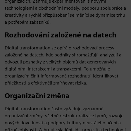
organizacích. Zahrnuje experimentování s novými
technologiemi a obchodními modely, podporu spolupráce a
kreativity a rychlé přizpůsobení se měnící se dynamice trhu
a potřebám zákazníků.
Rozhodování založené na datech
Digital transformation se opírá o rozhodovací procesy
založené na datech, kde podniky shromažďují, analyzují a
odvozují poznatky z velkých objemů dat generovaných
digitálními interakcemi a transakcemi. To umožňuje
organizacím činit informovaná rozhodnutí, identifikovat
příležitosti a efektivněji zmírňovat rizika.
Organizační změna
Digital transformation často vyžaduje významné
organizační změny, včetně restrukturalizace týmů, rozvoje
nových dovedností a podpory kultury neustálého učení a
přizpůsobivosti. Zahrnuje sladění lidí, procesů a technologií