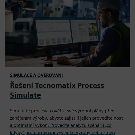
SIMULACE A OVĚŘOVÁNÍ
Řešení Tecnomatix Process
Simulate
Simulujte procesy a ověřte své výrobní plány před
zahájením výroby, abyste zajistili jejich proveditelnost
a optimální výkon. Proveďte analýzu scénářů „co
kdyby“ pro porovnání výsledků výroby nebo změn