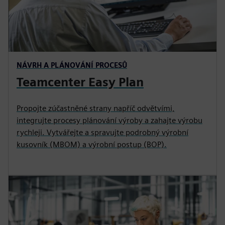
NÁVRH A PLÁNOVÁNÍ PROCESŮ
Teamcenter Easy Plan
Propojte zúčastněné strany napříč odvětvími,
integrujte procesy plánování výroby a zahajte výrobu
rychleji. Vytvářejte a spravujte podrobný výrobní
kusovník (MBOM) a výrobní postup (BOP).