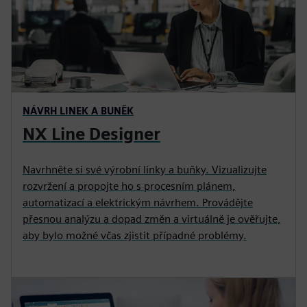
NÁVRH LINEK A BUNĚK
NX Line Designer
Navrhněte si své výrobní linky a buňky. Vizualizujte
rozvržení a propojte ho s procesním plánem,
automatizací a elektrickým návrhem. Provádějte
přesnou analýzu a dopad změn a virtuálně je ověřujte,
aby bylo možné včas zjistit případné problémy.