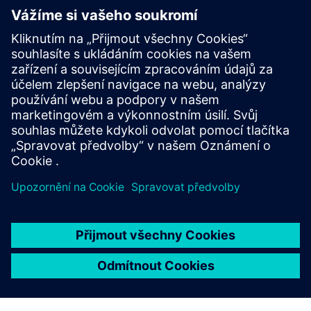
K přečtení
Informační leták
| Využití simulace provozu a optimalizace
průchodnosti ke zlepšení výkonnosti výroby
E-kniha
| Šest klíčů k úspěšné chytré výrobě
Případové studie
| Prozkoumejte příběhy o úspěchu
digitální výroby