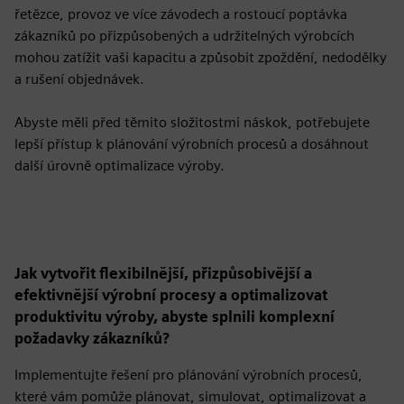
řetězce, provoz ve více závodech a rostoucí poptávka
zákazníků po přizpůsobených a udržitelných výrobcích
mohou zatížit vaši kapacitu a způsobit zpoždění, nedodělky
a rušení objednávek.
Abyste měli před těmito složitostmi náskok, potřebujete
lepší přístup k plánování výrobních procesů a dosáhnout
další úrovně optimalizace výroby.
Jak vytvořit flexibilnější, přizpůsobivější a
efektivnější výrobní procesy a optimalizovat
produktivitu výroby, abyste splnili komplexní
požadavky zákazníků?
Implementujte řešení pro plánování výrobních procesů,
které vám pomůže plánovat, simulovat, optimalizovat a