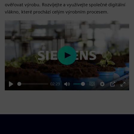
ověřovat výrobu. Rozvíjejte a využívejte společné digitální
vlákno, které prochází celým výrobním procesem.
Play
02:23
Play
Mute
Enable
Settings
PIP
Enter
captions
fulls