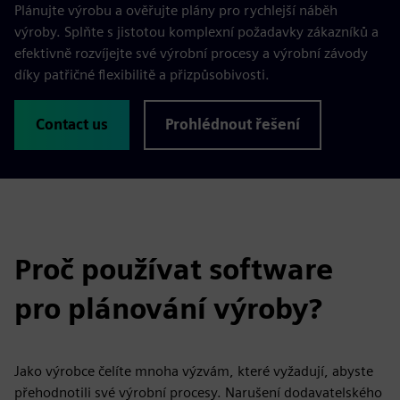
Plánujte výrobu a ověřujte plány pro rychlejší náběh
výroby. Splňte s jistotou komplexní požadavky zákazníků a
efektivně rozvíjejte své výrobní procesy a výrobní závody
díky patřičné flexibilitě a přizpůsobivosti.
Contact us
Prohlédnout řešení
Proč používat software
pro plánování výroby?
Jako výrobce čelíte mnoha výzvám, které vyžadují, abyste
přehodnotili své výrobní procesy. Narušení dodavatelského