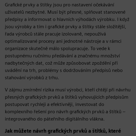
Grafické prvky a štítky jsou pro nastavení očekávání
uživatelů nezbytné. Musí být přesné, splňovat stanovené
předpisy a informovat o hlavních výhodách výrobku. I když
jsou výrobky a tím i grafické prvky a štítky stále složitější,
řada výrobců stále pracuje izolovaně, nepoužívá
optimalizované procesy ani jednotné nástroje a v rámci
organizace skutečně málo spolupracuje. To vede k
postupnému ručnímu předávání a značnému množství
nadbytečných dat, což může způsobovat zpoždění při
uvádění na trh, problémy s dodržováním předpisů nebo
stahování výrobků z trhu.
V zájmu zmírnění rizika musí výrobci, kteří chtějí při návrhu
přesných grafických prvků a štítků vyhovujících předpisům
postupovat rychleji a efektivněji, investovat do
komplexního řešení pro návrh grafických prvků a štítků –
integrovaného do páteřního digitálního vlákna.
Jak můžete návrh grafických prvků a štítků, které