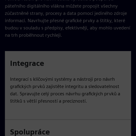
páteřního digitálního vlákna můžete propojit všechny
zúčastněné strany, procesy a data pomocí jediného zdroje
informací. Navrhujte přesné grafické prvky a štítky, které
budou v souladu s předpisy, efektivněji, aby mohlo uvedení
na trh proběhnout rychleji.
Integrace
Integrací s klíčovými systémy a nástroji pro návrh
grafických prvků zajistěte integritu a sledovatelnost
dat. Spravujte celý proces návrhu grafických prvků a
štítků s větší přesností a precizností.
Spolupráce