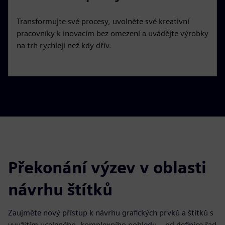
Transformujte své procesy, uvolněte své kreativní
pracovníky k inovacím bez omezení a uvádějte výrobky
na trh rychleji než kdy dřív.
Překonání výzev v oblasti
návrhu štítků
Zaujměte nový přístup k návrhu grafických prvků a štítků s
využitím uceleného, komplexního pohledu – od definice řad