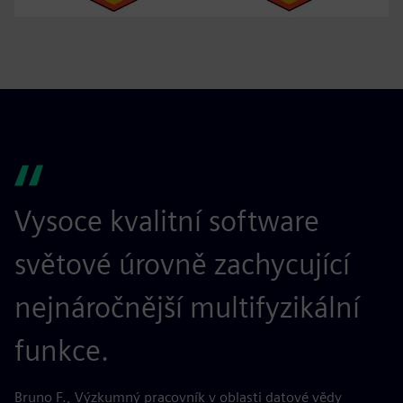
Vysoce kvalitní software
Ř
světové úrovně zachycující
p
nejnáročnější multifyzikální
a
funkce.
s
Bruno F., Výzkumný pracovník v oblasti datové vědy
Ju