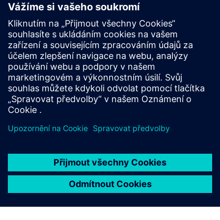
K přečtení
Technický dokument
| Překonání tepelných problémů v
procesu tepelného návrhu desek s plošnými spoji
Technický dokument
| Zvýšení důvěry v tepelnou správu
pomocí tepelných simulací před výrobou